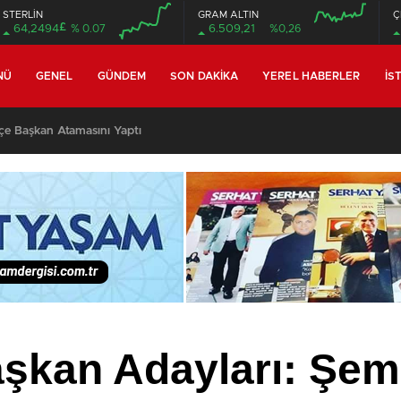
STERLİN
GRAM ALTIN
Ç
£
64,2494
% 0.07
6.509,21
%0,26
00:00
00:00
00:00
00:00
NÜ
GENEL
GÜNDEM
SON DAKIKA
YEREL HABERLER
İS
Sinama Filmi Çekimi
kan Adayları: Şems