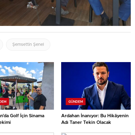
Şemsettin Şenel
DEM
GÜNDEM
’da Golf İçin Sinama
Ardahan İnanıyor: Bu Hikâyenin
ekimi
Adı Taner Tekin Olacak