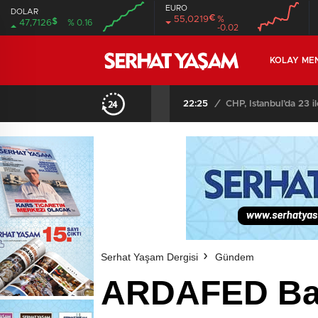
EURO
DOLAR
€
55,0219
%
$
47,7126
% 0.16
-0.02
00:00
00:00
00:00
00:00
KOLAY ME
21:30
/
Ardahan’da Golf İçin 
Serhat Yaşam Dergisi
Gündem
ARDAFED Baş