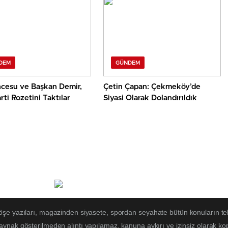
DEM
GÜNDEM
ncesu ve Başkan Demir,
Çetin Çapan: Çekmeköy’de
rti Rozetini Taktılar
Siyasi Olarak Dolandırıldık
öşe yazıları, magazinden siyasete, spordan seyahate bütün konuların te
kaynak gösterilmeden alıntı yapılamaz, kanuna aykırı ve izinsiz olarak 