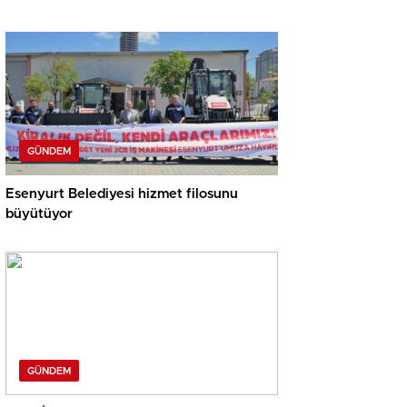
GÜNDEM
Esenyurt Belediyesi hizmet filosunu
büyütüyor
GÜNDEM