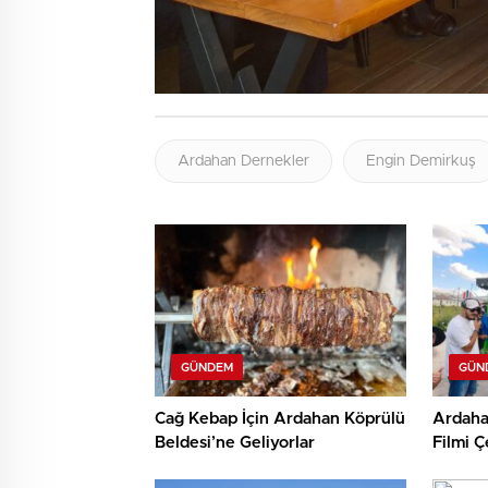
Ardahan Dernekler
Engin Demirkuş
GÜNDEM
GÜN
Cağ Kebap İçin Ardahan Köprülü
Ardahan
Beldesi’ne Geliyorlar
Filmi Ç