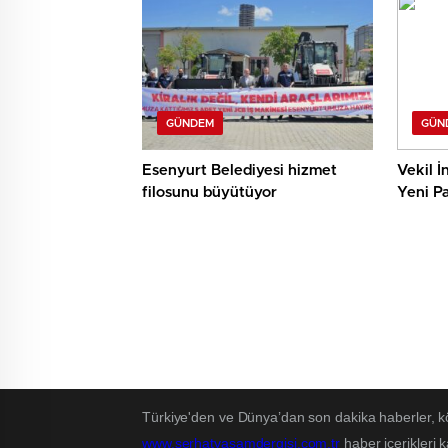
GÜNDEM
GÜN
Esenyurt Belediyesi hizmet
Vekil İ
filosunu büyütüyor
Yeni Pa
Türkiye'den ve Dünya’dan son dakika haberler, k
www.serhatyasamdergisi.com.tr
haber içerikleri 