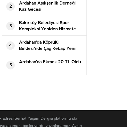
Ardahan Aşıkşenlik Derneği
2
Kaz Gecesi
Bakırköy Belediyesi Spor
3
Kompleksi Yeniden Hizmete
Açıldı
Ardahan’da Köprülü
4
Beldesi’nde Çağ Kebap Yenir
Ardahan’da Ekmek 20 TL Oldu
5
k adresi Serhat Yaşam Dergisi platformunda;
kopyalanamaz, başka yerde yayınlanamaz. Aykırı