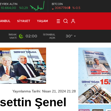
EYREK ALTIN
BİTCOİN
฿
10.664,00
%0,29
3067786
%-0.5
00:00
TANBUL
SIYASET
YAŞAM
İMSAK
İSTANBUL
02:00
30°
12:56
/
Ardahan İnanıyor: Bu Hikâyenin Adı Taner Tekin Olacak
VAKTI
AÇIK
Yayınlanma Tarihi: Nisan 21, 2024 21:28
ettin Şenel