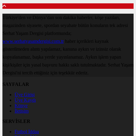
Türkiye'den ve Dünya’dan son dakika haberler, köşe yazıları,
magazinden siyasete, spordan seyahate bütün konuların tek adresi
Serhat Yaşam Dergisi platformunda;
www.serhatyasamdergisi.com.tr
haber içerikleri kaynak
gösterilmeden alıntı yapılamaz, kanuna aykırı ve izinsiz olarak
kopyalanamaz, başka yerde yayınlanamaz. Aykırı işlem yapan
kişi/kişiler için yasal başvuru hakkı saklı tutulmaktadır. Serhat Yaşam
Dergisi'ni tercih ettiğiniz için teşekkür ederiz.
SAYFALAR
Üye Girişi
Üye Kaydı
Künye
İletişim
SERVİSLER
Futbol İddaa