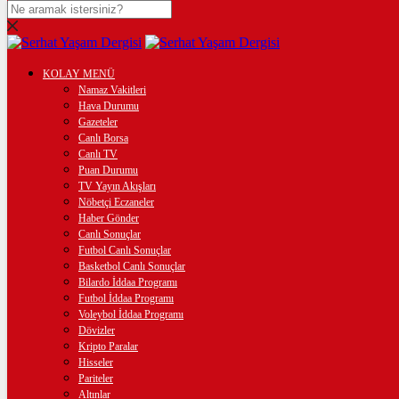
DOLAR
47,6042
$
% 0.05
EURO
KOLAY MENÜ
Namaz Vakitleri
55,1068
€
% 0.14
Hava Durumu
Gazeteler
STERLİN
Canlı Borsa
Canlı TV
64,2199
£
% 0.16
Puan Durumu
TV Yayın Akışları
GRAM ALTIN
Nöbetçi Eczaneler
Haber Gönder
6.521,42
%0,39
Canlı Sonuçlar
Futbol Canlı Sonuçlar
ÇEYREK ALTIN
Basketbol Canlı Sonuçlar
Bilardo İddaa Programı
10.610,00
%0,43
Futbol İddaa Programı
Voleybol İddaa Programı
BİTCOİN
Dövizler
Kripto Paralar
฿
%
Hisseler
Pariteler
Altınlar