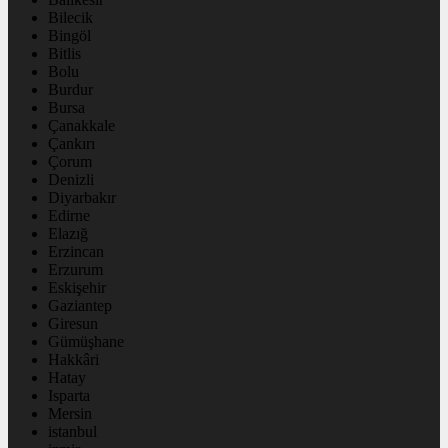
Bilecik
Bingöl
Bitlis
Bolu
Burdur
Bursa
Çanakkale
Çankırı
Çorum
Denizli
Diyarbakır
Edirne
Elazığ
Erzincan
Erzurum
Eskişehir
Gaziantep
Giresun
Gümüşhane
Hakkâri
Hatay
Isparta
Mersin
istanbul