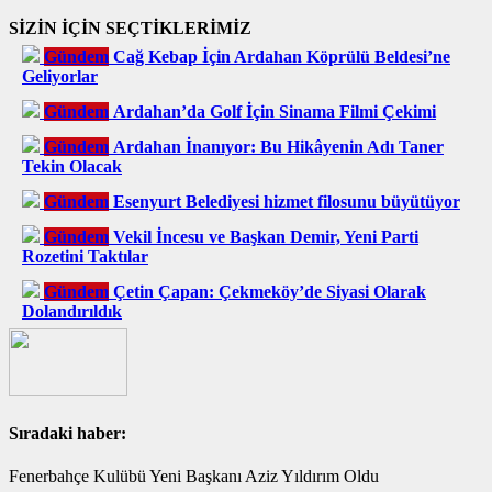
SİZİN İÇİN SEÇTİKLERİMİZ
Gündem
Cağ Kebap İçin Ardahan Köprülü Beldesi’ne
Geliyorlar
Gündem
Ardahan’da Golf İçin Sinama Filmi Çekimi
Gündem
Ardahan İnanıyor: Bu Hikâyenin Adı Taner
Tekin Olacak
Gündem
Esenyurt Belediyesi hizmet filosunu büyütüyor
Gündem
Vekil İncesu ve Başkan Demir, Yeni Parti
Rozetini Taktılar
Gündem
Çetin Çapan: Çekmeköy’de Siyasi Olarak
Dolandırıldık
Sıradaki haber:
Fenerbahçe Kulübü Yeni Başkanı Aziz Yıldırım Oldu