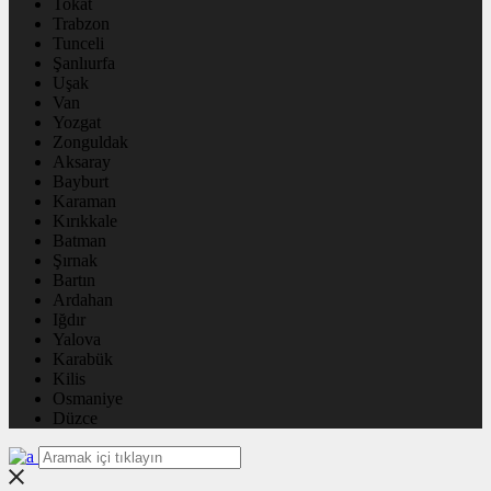
Tokat
Trabzon
Tunceli
Şanlıurfa
Uşak
Van
Yozgat
Zonguldak
Aksaray
Bayburt
Karaman
Kırıkkale
Batman
Şırnak
Bartın
Ardahan
Iğdır
Yalova
Karabük
Kilis
Osmaniye
Düzce