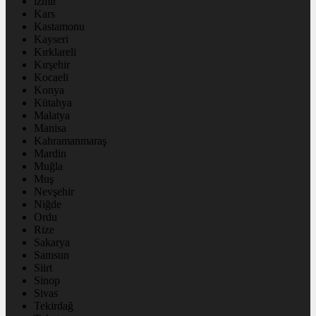
izmir
Kars
Kastamonu
Kayseri
Kırklareli
Kırşehir
Kocaeli
Konya
Kütahya
Malatya
Manisa
Kahramanmaraş
Mardin
Muğla
Muş
Nevşehir
Niğde
Ordu
Rize
Sakarya
Samsun
Siirt
Sinop
Sivas
Tekirdağ