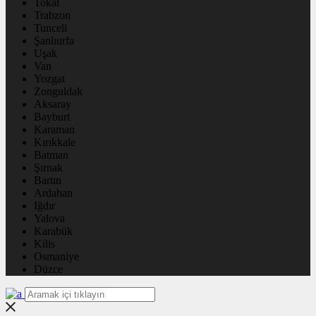
Tokat
Trabzon
Tunceli
Şanlıurfa
Uşak
Van
Yozgat
Zonguldak
Aksaray
Bayburt
Karaman
Kırıkkale
Batman
Şırnak
Bartın
Ardahan
Iğdır
Yalova
Karabük
Kilis
Osmaniye
Düzce