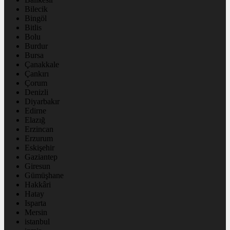
Bilecik
Bingöl
Bitlis
Bolu
Burdur
Bursa
Çanakkale
Çankırı
Çorum
Denizli
Diyarbakır
Edirne
Elazığ
Erzincan
Erzurum
Eskişehir
Gaziantep
Giresun
Gümüşhane
Hakkâri
Hatay
Isparta
Mersin
istanbul