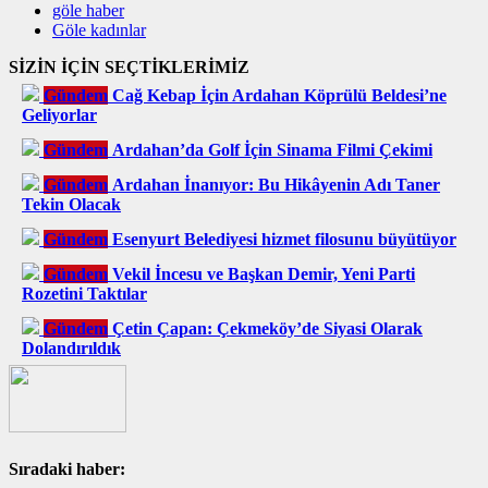
göle haber
Göle kadınlar
SİZİN İÇİN SEÇTİKLERİMİZ
Gündem
Cağ Kebap İçin Ardahan Köprülü Beldesi’ne
Geliyorlar
Gündem
Ardahan’da Golf İçin Sinama Filmi Çekimi
Gündem
Ardahan İnanıyor: Bu Hikâyenin Adı Taner
Tekin Olacak
Gündem
Esenyurt Belediyesi hizmet filosunu büyütüyor
Gündem
Vekil İncesu ve Başkan Demir, Yeni Parti
Rozetini Taktılar
Gündem
Çetin Çapan: Çekmeköy’de Siyasi Olarak
Dolandırıldık
Sıradaki haber: