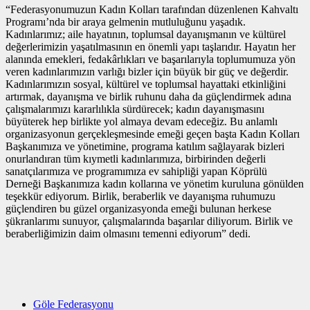
“Federasyonumuzun Kadın Kolları tarafından düzenlenen Kahvaltı
Programı’nda bir araya gelmenin mutluluğunu yaşadık.
Kadınlarımız; aile hayatının, toplumsal dayanışmanın ve kültürel
değerlerimizin yaşatılmasının en önemli yapı taşlarıdır. Hayatın her
alanında emekleri, fedakârlıkları ve başarılarıyla toplumumuza yön
veren kadınlarımızın varlığı bizler için büyük bir güç ve değerdir.
Kadınlarımızın sosyal, kültürel ve toplumsal hayattaki etkinliğini
artırmak, dayanışma ve birlik ruhunu daha da güçlendirmek adına
çalışmalarımızı kararlılıkla sürdürecek; kadın dayanışmasını
büyüterek hep birlikte yol almaya devam edeceğiz. Bu anlamlı
organizasyonun gerçekleşmesinde emeği geçen başta Kadın Kolları
Başkanımıza ve yönetimine, programa katılım sağlayarak bizleri
onurlandıran tüm kıymetli kadınlarımıza, birbirinden değerli
sanatçılarımıza ve programımıza ev sahipliği yapan Köprülü
Derneği Başkanımıza kadın kollarına ve yönetim kuruluna gönülden
teşekkür ediyorum. Birlik, beraberlik ve dayanışma ruhumuzu
güçlendiren bu güzel organizasyonda emeği bulunan herkese
şükranlarımı sunuyor, çalışmalarında başarılar diliyorum. Birlik ve
beraberliğimizin daim olmasını temenni ediyorum” dedi.
Göle Federasyonu