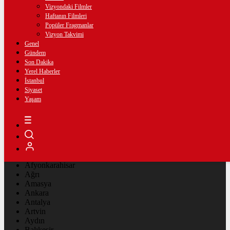
Vizyondaki Filmler
23:32
/
Cağ Kebap İçin Ardahan Köprülü Beldesi’ne Geliyorlar
Haftanın Filmleri
22:25
/
CHP, İstanbul’da 23 ilçe Başkan Atamasını Yaptı
Popüler Fragmanlar
21:30
/
Ardahan’da Golf İçin Sinama Filmi Çekimi
Vizyon Takvimi
12:56
/
Ardahan İnanıyor: Bu Hikâyenin Adı Taner Tekin Olacak
Genel
10:20
/
Esenyurt Belediyesi hizmet filosunu büyütüyor
Gündem
19:41
/
Vekil İncesu ve Başkan Demir, Yeni Parti Rozetini Taktılar
Son Dakika
13:04
/
CHP’li Etimesgut Belediye Başkanı Erdal Beşikçioğlu dahil
Yerel Haberler
40 kişi tutuklandı
İstanbul
17:51
/
İBB Başkanvekili Nuri Aslan, Tuzla Gerçeklerini Anlattı
Siyaset
17:25
/
Ankara Atatürk Çocukları Doğal Yaşam Parkı’na Yoğun İlgi
Yaşam
17:08
/
Kültür gezileriyle İzmir’i keşfettiler
İmsak
Vakti
02:00
İstanbul
AÇIK
30°
Adana
Adıyaman
Afyonkarahisar
Ağrı
Amasya
Ankara
Antalya
Artvin
Aydın
Balıkesir