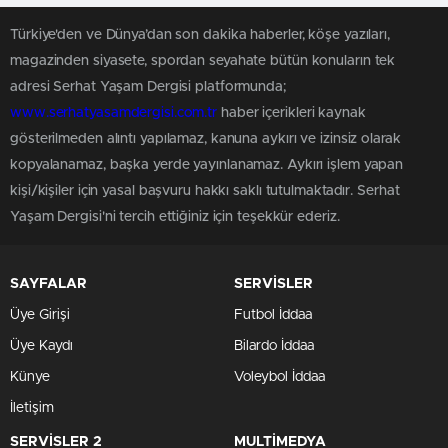
Türkiye'den ve Dünya’dan son dakika haberler, köşe yazıları,
magazinden siyasete, spordan seyahate bütün konuların tek
adresi Serhat Yaşam Dergisi platformunda;
www.serhatyasamdergisi.com.tr
haber içerikleri kaynak
gösterilmeden alıntı yapılamaz, kanuna aykırı ve izinsiz olarak
kopyalanamaz, başka yerde yayınlanamaz. Aykırı işlem yapan
kişi/kişiler için yasal başvuru hakkı saklı tutulmaktadır. Serhat
Yaşam Dergisi'ni tercih ettiğiniz için teşekkür ederiz.
SAYFALAR
SERVİSLER
Üye Girişi
Futbol İddaa
Üye Kaydı
Bilardo İddaa
Künye
Voleybol İddaa
İletişim
SERVİSLER 2
MULTİMEDYA