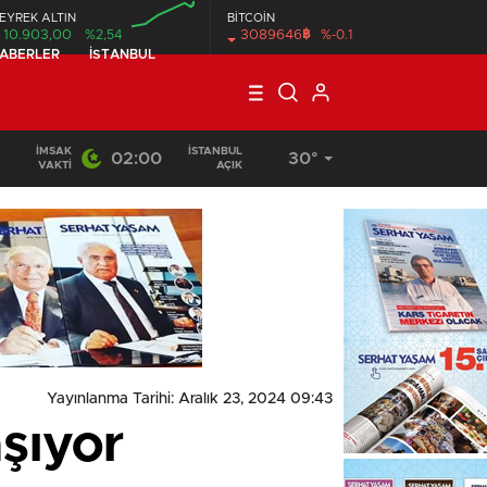
EYREK ALTIN
BİTCOİN
฿
10.903,00
%2,54
3089646
%-0.1
HABERLER
İSTANBUL
00:00
İMSAK
İSTANBUL
02:00
30°
12:18
/
Ardahan Süt Sektöründe Gıda Güvenliği Kapasitesi Güçl
VAKTI
AÇIK
Yayınlanma Tarihi: Aralık 23, 2024 09:43
şıyor