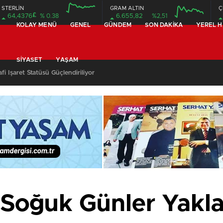
STERLİN
GRAM ALTIN
Ç
£
64,4376
% 0.38
6.655,82
%2,51
KOLAY MENÜ
GENEL
GÜNDEM
SON DAKIKA
YEREL 
12:00
16:00
12:00
16:00
SIYASET
YAŞAM
fi İşaret Statüsü Güçlendiriliyor
 Soğuk Günler Yakla