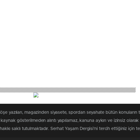
köşe yazıları, magazinden siyasete, spordan seyahate bütün konuların 
i kaynak gösterilmeden alıntı yapılamaz, kanuna aykırı ve izinsiz ola
 hakkı saklı tutulmaktadır. Serhat Yaşam Dergisi'ni tercih ettiğiniz için t