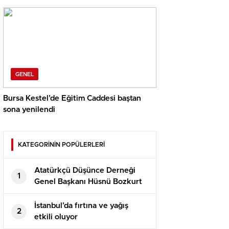
GENEL
Bursa Kestel’de Eğitim Caddesi baştan
sona yenilendi
KATEGORİNİN POPÜLERLERİ
Atatürkçü Düşünce Derneği
1
Genel Başkanı Hüsnü Bozkurt
Konuşması
İstanbul’da fırtına ve yağış
2
etkili oluyor