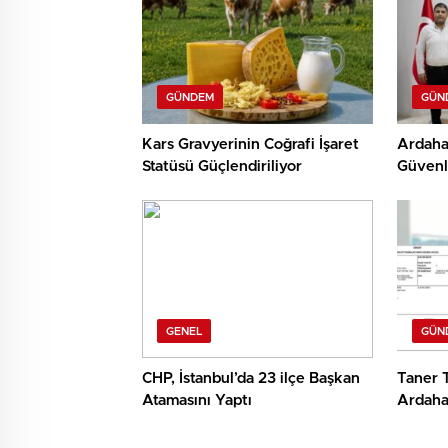
GÜNDEM
GÜN
Kars Gravyerinin Coğrafi İşaret
Ardaha
Statüsü Güçlendiriliyor
Güvenli
GENEL
GÜN
CHP, İstanbul’da 23 ilçe Başkan
Taner 
Atamasını Yaptı
Ardaha