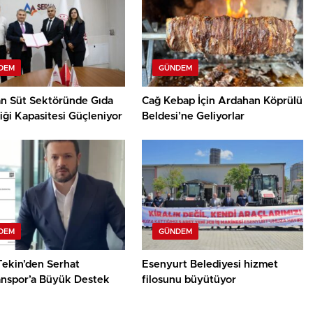
DEM
GÜNDEM
n Süt Sektöründe Gıda
Cağ Kebap İçin Ardahan Köprülü
ği Kapasitesi Güçleniyor
Beldesi’ne Geliyorlar
DEM
GÜNDEM
Tekin’den Serhat
Esenyurt Belediyesi hizmet
nspor’a Büyük Destek
filosunu büyütüyor