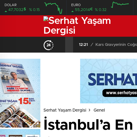
DOLAR
EURO
$
€
47,7032
% 0.15
55,2014
% 0.32
12:00
16:00
12:00
16:00
12:21
/
Kars Gravyerinin Coğra
Serhat Yaşam Dergisi
Genel
İstanbul’a En