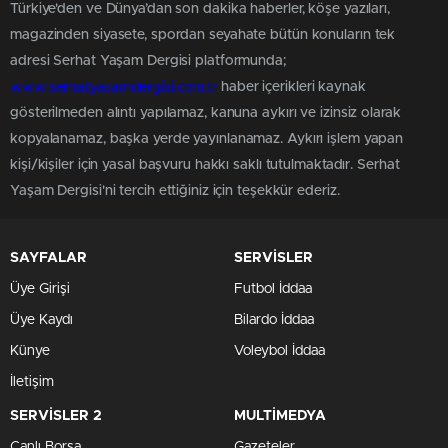
Türkiye'den ve Dünya’dan son dakika haberler, köşe yazıları,
magazinden siyasete, spordan seyahate bütün konuların tek
adresi Serhat Yaşam Dergisi platformunda;
www.serhatyasamdergisi.com.tr
haber içerikleri kaynak
gösterilmeden alıntı yapılamaz, kanuna aykırı ve izinsiz olarak
kopyalanamaz, başka yerde yayınlanamaz. Aykırı işlem yapan
kişi/kişiler için yasal başvuru hakkı saklı tutulmaktadır. Serhat
Yaşam Dergisi'ni tercih ettiğiniz için teşekkür ederiz.
SAYFALAR
SERVİSLER
Üye Girişi
Futbol İddaa
Üye Kaydı
Bilardo İddaa
Künye
Voleybol İddaa
İletişim
SERVİSLER 2
MULTİMEDYA
Canlı Borsa
Gazeteler