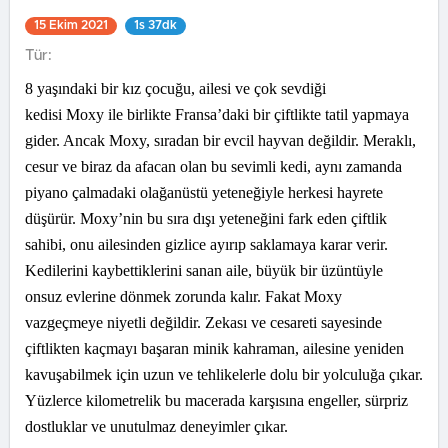
15 Ekim 2021
1s 37dk
Tür:
8 yaşındaki bir kız çocuğu, ailesi ve çok sevdiği
kedisi Moxy ile birlikte Fransa’daki bir çiftlikte tatil yapmaya
gider. Ancak Moxy, sıradan bir evcil hayvan değildir. Meraklı,
cesur ve biraz da afacan olan bu sevimli kedi, aynı zamanda
piyano çalmadaki olağanüstü yeteneğiyle herkesi hayrete
düşürür. Moxy’nin bu sıra dışı yeteneğini fark eden çiftlik
sahibi, onu ailesinden gizlice ayırıp saklamaya karar verir.
Kedilerini kaybettiklerini sanan aile, büyük bir üzüntüyle
onsuz evlerine dönmek zorunda kalır. Fakat Moxy
vazgeçmeye niyetli değildir. Zekası ve cesareti sayesinde
çiftlikten kaçmayı başaran minik kahraman, ailesine yeniden
kavuşabilmek için uzun ve tehlikelerle dolu bir yolculuğa çıkar.
Yüzlerce kilometrelik bu macerada karşısına engeller, sürpriz
dostluklar ve unutulmaz deneyimler çıkar.