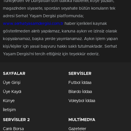
Türkiye'den ve Dünya’dan son dakika haberler, köşe yazıları,
magazinden siyasete, spordan seyahate bütün konuların tek
adresi Serhat Yaşam Dergisi platformunda;
www.serhatyasamdergisi.com.tr
haber içerikleri kaynak
gösterilmeden alıntı yapılamaz, kanuna aykırı ve izinsiz olarak
kopyalanamaz, başka yerde yayınlanamaz. Aykırı işlem yapan
kişi/kişiler için yasal başvuru hakkı saklı tutulmaktadır. Serhat
Yaşam Dergisi'ni tercih ettiğiniz için teşekkür ederiz.
SAYFALAR
SERVİSLER
Üye Girişi
Futbol İddaa
Üye Kaydı
Bilardo İddaa
Künye
Voleybol İddaa
İletişim
SERVİSLER 2
MULTİMEDYA
Canlı Borsa
Gazeteler