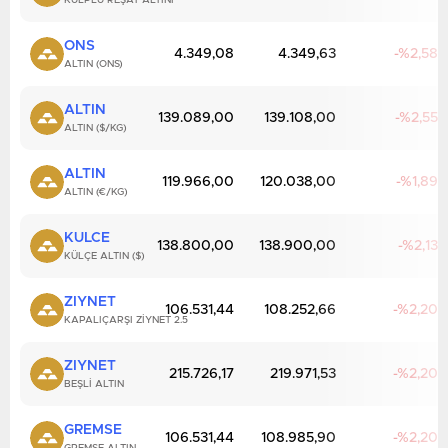
KULPLU REŞAT ALTINI
ONS
4.349,08
4.349,63
2,58
ALTIN (ONS)
ALTIN
139.089,00
139.108,00
2,55
ALTIN ($/KG)
ALTIN
119.966,00
120.038,00
1,89
ALTIN (€/KG)
KULCE
138.800,00
138.900,00
2,13
KÜLÇE ALTIN ($)
ZIYNET
106.531,44
108.252,66
2,20
KAPALIÇARŞI ZIYNET 2.5
ZIYNET
215.726,17
219.971,53
2,20
BEŞLI ALTIN
GREMSE
106.531,44
108.985,90
2,20