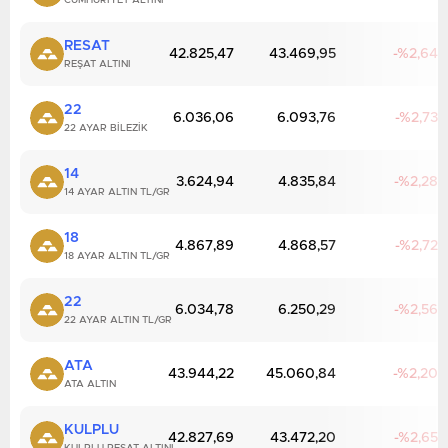
CUMHURIYET ALTINI
RESAT
42.825,47
43.469,95
2,64
REŞAT ALTINI
22
6.036,06
6.093,76
2,73
22 AYAR BILEZIK
14
3.624,94
4.835,84
2,28
14 AYAR ALTIN TL/GR
18
4.867,89
4.868,57
2,72
18 AYAR ALTIN TL/GR
22
6.034,78
6.250,29
2,56
22 AYAR ALTIN TL/GR
ATA
43.944,22
45.060,84
2,20
ATA ALTIN
KULPLU
42.827,69
43.472,20
2,65