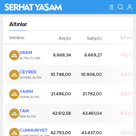
Altınlar
Sembol
%Fark
Alış(₺)
Satış(₺)
GRAM
6.668,34
6.669,27
2,72
ALTIN (TL/GR)
CEYREK
10.748,00
10.906,00
2,57
ÇEYREK ALTIN
YARIM
21.496,00
21.792,00
2,57
YARIM ALTIN
TAM
42.612,58
43.461,04
2,20
TAM ALTIN
CUMHURIYET
42.793,00
43.437,00
2,56