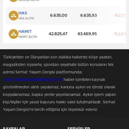
GREMSE ALTIN
HAS
6.635,00
6.635,93
2,72
HAS ALTIN
HAMIT
42.825,47
43.469,95
2,64
HAMIT ALTIN
Türkiye'den ve Dünya’dan son dakika haberler, köşe yazıları,
magazinden siyasete, spordan seyahate bütün konuların tek
adresi Serhat Yaşam Dergisi platformunda;
www.serhatyasamdergisi.com.tr
haber içerikleri kaynak
gösterilmeden alıntı yapılamaz, kanuna aykırı ve izinsiz olarak
kopyalanamaz, başka yerde yayınlanamaz. Aykırı işlem yapan
kişi/kişiler için yasal başvuru hakkı saklı tutulmaktadır. Serhat
Yaşam Dergisi'ni tercih ettiğiniz için teşekkür ederiz.