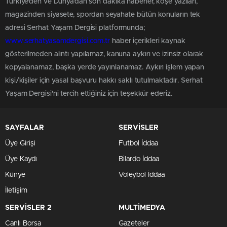
Türkiye'den ve Dünya’dan son dakika haberler, köşe yazıları,
magazinden siyasete, spordan seyahate bütün konuların tek
adresi Serhat Yaşam Dergisi platformunda;
www.serhatyasamdergisi.com.tr
haber içerikleri kaynak
gösterilmeden alıntı yapılamaz, kanuna aykırı ve izinsiz olarak
kopyalanamaz, başka yerde yayınlanamaz. Aykırı işlem yapan
kişi/kişiler için yasal başvuru hakkı saklı tutulmaktadır. Serhat
Yaşam Dergisi'ni tercih ettiğiniz için teşekkür ederiz.
SAYFALAR
SERVİSLER
Üye Girişi
Futbol İddaa
Üye Kaydı
Bilardo İddaa
Künye
Voleybol İddaa
İletişim
SERVİSLER 2
MULTİMEDYA
Canlı Borsa
Gazeteler