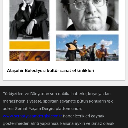
Ataşehir Belediyesi kültür sanat etkinlikleri
Türkiye'den ve Dünya’dan son dakika haberler, köşe yazıları,
magazinden siyasete, spordan seyahate bütün konuların tek
adresi Serhat Yaşam Dergisi platformunda;
www.serhatyasamdergisi.com.tr
haber içerikleri kaynak
gösterilmeden alıntı yapılamaz, kanuna aykırı ve izinsiz olarak