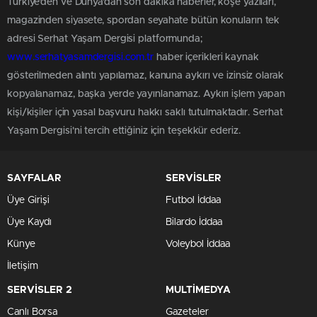
Türkiye'den ve Dünya’dan son dakika haberler, köşe yazıları,
magazinden siyasete, spordan seyahate bütün konuların tek
adresi Serhat Yaşam Dergisi platformunda;
www.serhatyasamdergisi.com.tr
haber içerikleri kaynak
gösterilmeden alıntı yapılamaz, kanuna aykırı ve izinsiz olarak
kopyalanamaz, başka yerde yayınlanamaz. Aykırı işlem yapan
kişi/kişiler için yasal başvuru hakkı saklı tutulmaktadır. Serhat
Yaşam Dergisi'ni tercih ettiğiniz için teşekkür ederiz.
SAYFALAR
SERVİSLER
Üye Girişi
Futbol İddaa
Üye Kaydı
Bilardo İddaa
Künye
Voleybol İddaa
İletişim
SERVİSLER 2
MULTİMEDYA
Canlı Borsa
Gazeteler