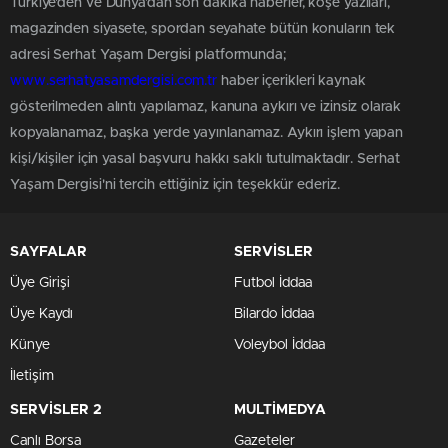
Türkiye'den ve Dünya’dan son dakika haberler, köşe yazıları,
magazinden siyasete, spordan seyahate bütün konuların tek
adresi Serhat Yaşam Dergisi platformunda;
www.serhatyasamdergisi.com.tr
haber içerikleri kaynak
gösterilmeden alıntı yapılamaz, kanuna aykırı ve izinsiz olarak
kopyalanamaz, başka yerde yayınlanamaz. Aykırı işlem yapan
kişi/kişiler için yasal başvuru hakkı saklı tutulmaktadır. Serhat
Yaşam Dergisi'ni tercih ettiğiniz için teşekkür ederiz.
SAYFALAR
SERVİSLER
Üye Girişi
Futbol İddaa
Üye Kaydı
Bilardo İddaa
Künye
Voleybol İddaa
İletişim
SERVİSLER 2
MULTİMEDYA
Canlı Borsa
Gazeteler