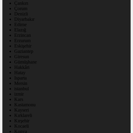
Çankırı
Çorum
Denizli
Diyarbakır
Edirne
Elazığ
Erzincan
Erzurum
Eskişehir
Gaziantep
Giresun
Gümüşhane
Hakkâri
Hatay
Isparta
Mersin
istanbul
izmir
Kars
Kastamonu
Kayseri
Kırklareli
Kırşehir
Kocaeli
Konya