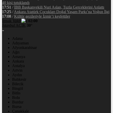
40 kişi tutuklandı
17:51
/
İBB Başkanvekili Nuri Aslan, Tuzla Gerçeklerini Anlattı
17:25
/
Ankara Atatürk Çocukları Doğal Yaşam Parkı’na Yoğun İlgi
17:08
/
Kültür gezileriyle İzmir’i keşfettiler
İmsak
Vakti
02:00
İstanbul
AÇIK
30°
Adana
Adıyaman
Afyonkarahisar
Ağrı
Amasya
Ankara
Antalya
Artvin
Aydın
Balıkesir
Bilecik
Bingöl
Bitlis
Bolu
Burdur
Bursa
Çanakkale