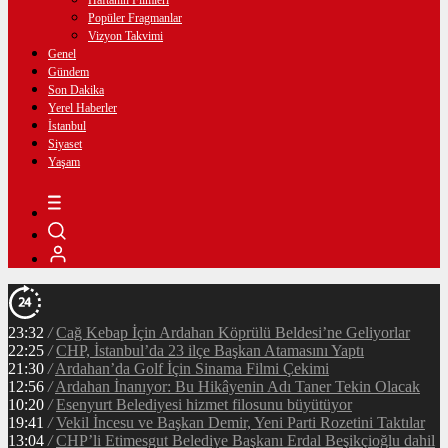
Haftanın Filmleri
Popüler Fragmanlar
Vizyon Takvimi
Genel
Gündem
Son Dakika
Yerel Haberler
İstanbul
Siyaset
Yaşam
23:32
/
Cağ Kebap İçin Ardahan Köprülü Beldesi’ne Geliyorlar
22:25
/
CHP, İstanbul’da 23 ilçe Başkan Atamasını Yaptı
21:30
/
Ardahan’da Golf İçin Sinama Filmi Çekimi
12:56
/
Ardahan İnanıyor: Bu Hikâyenin Adı Taner Tekin Olacak
10:20
/
Esenyurt Belediyesi hizmet filosunu büyütüyor
19:41
/
Vekil İncesu ve Başkan Demir, Yeni Parti Rozetini Taktılar
13:04
/
CHP’li Etimesgut Belediye Başkanı Erdal Beşikçioğlu dahil