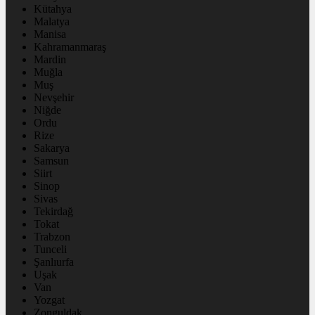
Kütahya
Malatya
Manisa
Kahramanmaraş
Mardin
Muğla
Muş
Nevşehir
Niğde
Ordu
Rize
Sakarya
Samsun
Siirt
Sinop
Sivas
Tekirdağ
Tokat
Trabzon
Tunceli
Şanlıurfa
Uşak
Van
Yozgat
Zonguldak