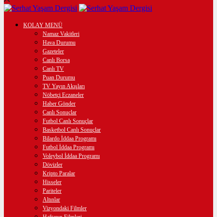
KOLAY MENÜ
Namaz Vakitleri
Hava Durumu
Gazeteler
Canlı Borsa
Canlı TV
Puan Durumu
TV Yayın Akışları
Nöbetçi Eczaneler
Haber Gönder
Canlı Sonuçlar
Futbol Canlı Sonuçlar
Basketbol Canlı Sonuçlar
Bilardo İddaa Programı
Futbol İddaa Programı
Voleybol İddaa Programı
Dövizler
Kripto Paralar
Hisseler
Pariteler
Altınlar
Vizyondaki Filmler