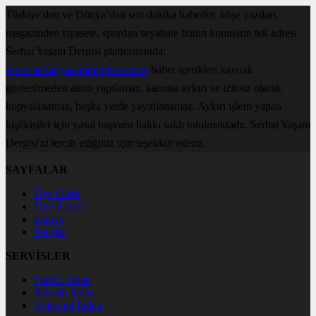
Türkiye'den ve Dünya’dan son dakika haberler, köşe yazıları,
magazinden siyasete, spordan seyahate bütün konuların tek adresi
Serhat Yaşam Dergisi platformunda;
www.serhatyasamdergisi.com.tr
haber içerikleri kaynak
gösterilmeden alıntı yapılamaz, kanuna aykırı ve izinsiz olarak
kopyalanamaz, başka yerde yayınlanamaz. Aykırı işlem yapan
kişi/kişiler için yasal başvuru hakkı saklı tutulmaktadır. Serhat Yaşam
Dergisi'ni tercih ettiğiniz için teşekkür ederiz.
SAYFALAR
Üye Girişi
Üye Kaydı
Künye
İletişim
SERVİSLER
Futbol İddaa
Bilardo İddaa
Voleybol İddaa