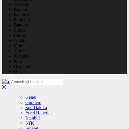
Aksaray
Bayburt
Karaman
Kırıkkale
Batman
Şırnak
Bartın
Ardahan
Iğdır
Yalova
Karabük
Kilis
Osmaniye
Düzce
Genel
Gündem
Son Dakika
Yerel Haberler
İstanbul
STK
Siyaset