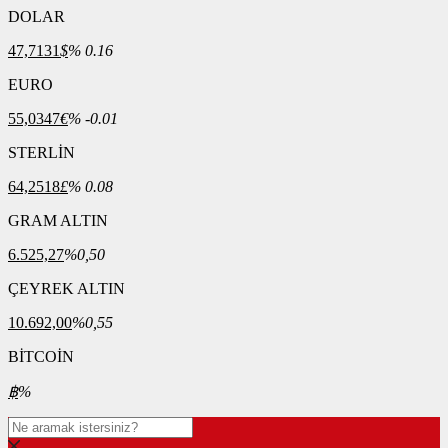
DOLAR
47,7131
$
% 0.16
EURO
55,0347
€
% -0.01
STERLİN
64,2518
£
% 0.08
GRAM ALTIN
6.525,27
%0,50
ÇEYREK ALTIN
10.692,00
%0,55
BİTCOİN
฿
%