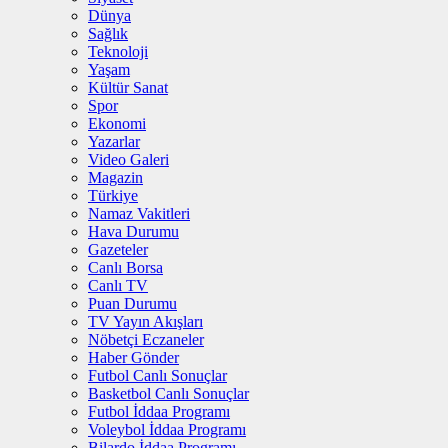
Dünya
Sağlık
Teknoloji
Yaşam
Kültür Sanat
Spor
Ekonomi
Yazarlar
Video Galeri
Magazin
Türkiye
Namaz Vakitleri
Hava Durumu
Gazeteler
Canlı Borsa
Canlı TV
Puan Durumu
TV Yayın Akışları
Nöbetçi Eczaneler
Haber Gönder
Futbol Canlı Sonuçlar
Basketbol Canlı Sonuçlar
Futbol İddaa Programı
Voleybol İddaa Programı
Bilardo İddaa Programı