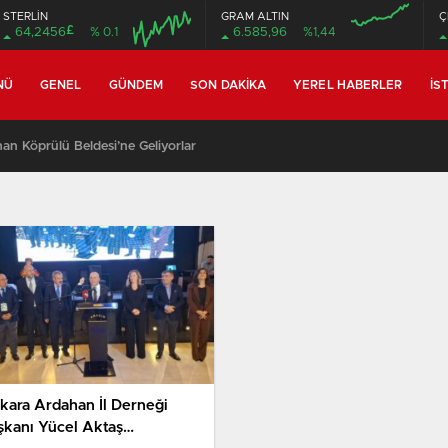
STERLİN
GRAM ALTIN
Ç
£
64,2456
% 0.1
6.585,96
%1,44
04:00
04:00
NÜ
GENEL
GÜNDEM
SON DAKIKA
YEREL HABERLER
İS
an Köprülü Beldesi’ne Geliyorlar
kara Ardahan İl Derneği
şkanı Yücel Aktaş