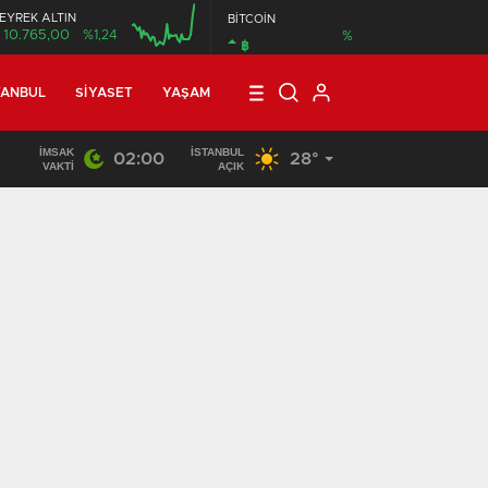
EYREK ALTIN
BİTCOİN
10.765,00
%1,24
%
฿
00:00
TANBUL
SIYASET
YAŞAM
İMSAK
İSTANBUL
02:00
28°
22:25
/
CHP, İstanbul’da 23 ilçe Başkan Atamasını Yaptı
VAKTI
AÇIK