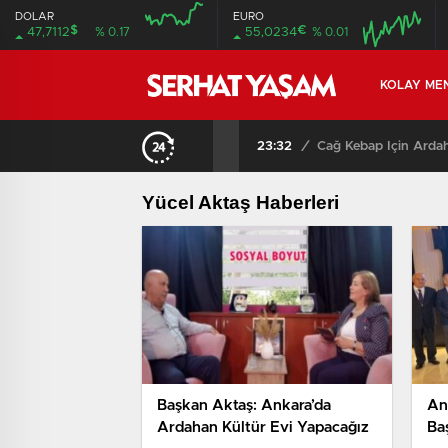
DOLAR
EURO
$
€
47,7112
% 0.17
55,0234
% 0.01
04:00
04:00
KOLAY ME
23:32
/
Cağ Kebap İçin Ardah
Yücel Aktaş Haberleri
Başkan Aktaş: Ankara’da
An
Ardahan Kültür Evi Yapacağız
Ba