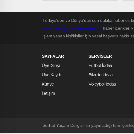
Ko
Türkiye'den ve Dünya’dan son dakika haberler, k
www.serhatyasamdergisi.com.tr
haber içerikleri 
işlem yapan kişi/kişiler için yasal başvuru hakkı sa
SAYFALAR
SERVİSLER
Üye Girişi
Futbol İddaa
Üye Kaydı
Bilardo İddaa
Künye
Voleybol İddaa
İletişim
Serhat Yaşam Dergisi'nin yayınladığı tüm içerikl