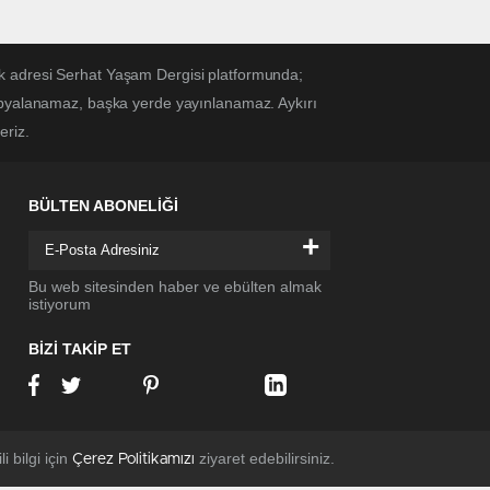
k adresi Serhat Yaşam Dergisi platformunda;
kopyalanamaz, başka yerde yayınlanamaz. Aykırı
eriz.
BÜLTEN ABONELİĞİ
+
Bu web sitesinden haber ve ebülten almak
istiyorum
BİZİ TAKİP ET
li bilgi için
ziyaret edebilirsiniz.
Çerez Politikamızı