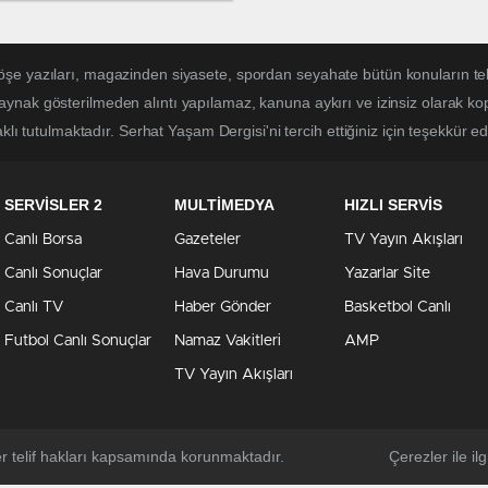
nuşması
öşe yazıları, magazinden siyasete, spordan seyahate bütün konuların te
kaynak gösterilmeden alıntı yapılamaz, kanuna aykırı ve izinsiz olarak 
klı tutulmaktadır. Serhat Yaşam Dergisi'ni tercih ettiğiniz için teşekkür ed
SERVİSLER 2
MULTİMEDYA
HIZLI SERVİS
Canlı Borsa
Gazeteler
TV Yayın Akışları
Canlı Sonuçlar
Hava Durumu
Yazarlar Site
Canlı TV
Haber Gönder
Basketbol Canlı
Futbol Canlı Sonuçlar
Namaz Vakitleri
AMP
TV Yayın Akışları
er telif hakları kapsamında korunmaktadır.
Çerezler ile ilgi