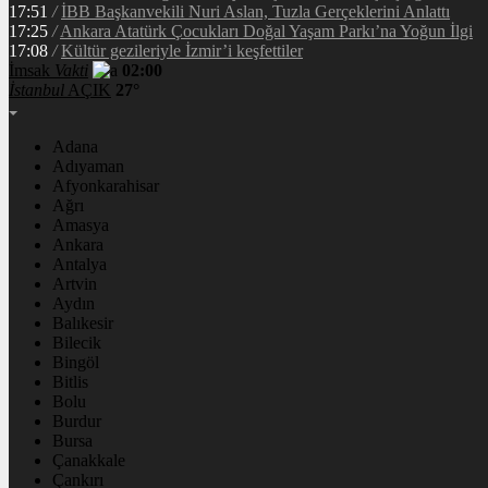
17:51
/
İBB Başkanvekili Nuri Aslan, Tuzla Gerçeklerini Anlattı
17:25
/
Ankara Atatürk Çocukları Doğal Yaşam Parkı’na Yoğun İlgi
17:08
/
Kültür gezileriyle İzmir’i keşfettiler
İmsak
Vakti
02:00
İstanbul
AÇIK
27°
Adana
Adıyaman
Afyonkarahisar
Ağrı
Amasya
Ankara
Antalya
Artvin
Aydın
Balıkesir
Bilecik
Bingöl
Bitlis
Bolu
Burdur
Bursa
Çanakkale
Çankırı