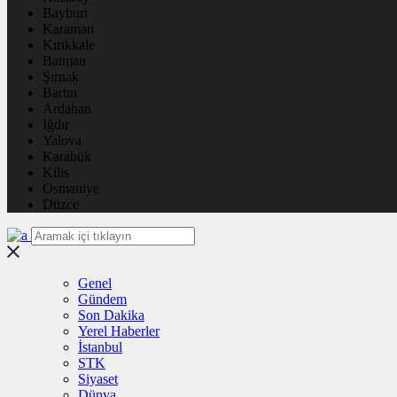
Bayburt
Karaman
Kırıkkale
Batman
Şırnak
Bartın
Ardahan
Iğdır
Yalova
Karabük
Kilis
Osmaniye
Düzce
Genel
Gündem
Son Dakika
Yerel Haberler
İstanbul
STK
Siyaset
Dünya