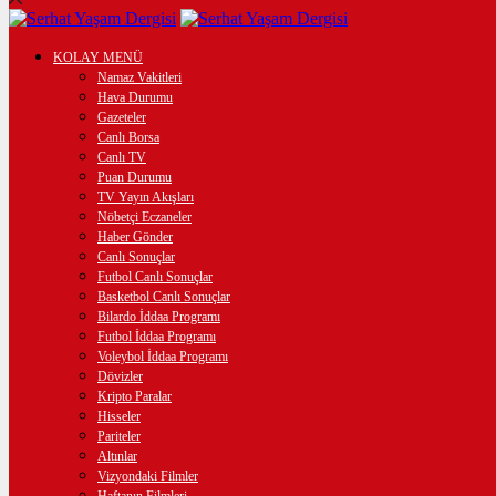
KOLAY MENÜ
Namaz Vakitleri
Hava Durumu
Gazeteler
Canlı Borsa
Canlı TV
Puan Durumu
TV Yayın Akışları
Nöbetçi Eczaneler
Haber Gönder
Canlı Sonuçlar
Futbol Canlı Sonuçlar
Basketbol Canlı Sonuçlar
Bilardo İddaa Programı
Futbol İddaa Programı
Voleybol İddaa Programı
Dövizler
Kripto Paralar
Hisseler
Pariteler
Altınlar
Vizyondaki Filmler