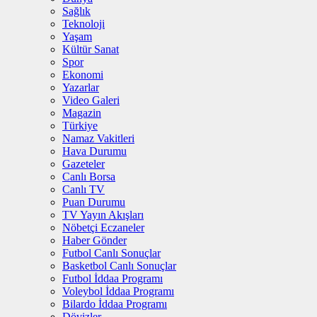
Sağlık
Teknoloji
Yaşam
Kültür Sanat
Spor
Ekonomi
Yazarlar
Video Galeri
Magazin
Türkiye
Namaz Vakitleri
Hava Durumu
Gazeteler
Canlı Borsa
Canlı TV
Puan Durumu
TV Yayın Akışları
Nöbetçi Eczaneler
Haber Gönder
Futbol Canlı Sonuçlar
Basketbol Canlı Sonuçlar
Futbol İddaa Programı
Voleybol İddaa Programı
Bilardo İddaa Programı
Dövizler