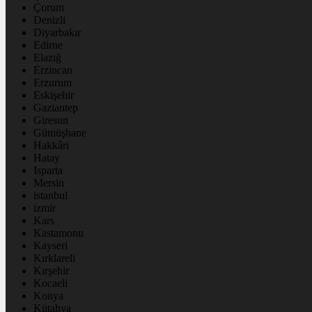
Çorum
Denizli
Diyarbakır
Edirne
Elazığ
Erzincan
Erzurum
Eskişehir
Gaziantep
Giresun
Gümüşhane
Hakkâri
Hatay
Isparta
Mersin
istanbul
izmir
Kars
Kastamonu
Kayseri
Kırklareli
Kırşehir
Kocaeli
Konya
Kütahya