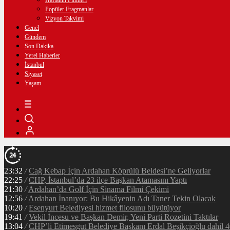
Haftanın Filmleri
Popüler Fragmanlar
Vizyon Takvimi
Genel
Gündem
Son Dakika
Yerel Haberler
İstanbul
Siyaset
Yaşam
23:32
/
Cağ Kebap İçin Ardahan Köprülü Beldesi’ne Geliyorlar
22:25
/
CHP, İstanbul’da 23 ilçe Başkan Atamasını Yaptı
21:30
/
Ardahan’da Golf İçin Sinama Filmi Çekimi
12:56
/
Ardahan İnanıyor: Bu Hikâyenin Adı Taner Tekin Olacak
10:20
/
Esenyurt Belediyesi hizmet filosunu büyütüyor
19:41
/
Vekil İncesu ve Başkan Demir, Yeni Parti Rozetini Taktılar
13:04
/
CHP’li Etimesgut Belediye Başkanı Erdal Beşikçioğlu dahil 40