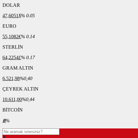
DOLAR
47,6051
$
% 0.05
EURO
55,1082
€
% 0.14
STERLİN
64,2254
£
% 0.17
GRAM ALTIN
6.521,98
%0,40
ÇEYREK ALTIN
10.611,00
%0,44
BİTCOİN
฿
%