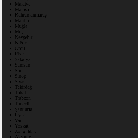
Malatya
Manisa
Kahramanmaraş
Mardin
Muğla
Muş
Nevşehir
Niğde
Ordu
Rize
Sakarya
Samsun
Siirt
Sinop
Sivas
Tekirdağ
Tokat
Trabzon
Tunceli
Şanlıurfa
Uşak
Van
Yozgat
Zonguldak
Aksaray