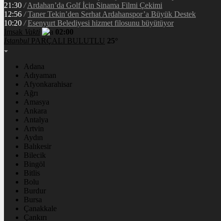
21:30
/
Ardahan’da Golf İçin Sinama Filmi Çekimi
12:56
/
Taner Tekin’den Serhat Ardahanspor’a Büyük Destek
10:20
/
Esenyurt Belediyesi hizmet filosunu büyütüyor
İmsak
Vakti
02:00
İstanbul
PARÇALI BULUTLU
25°
Adana
Adıyaman
Afyonkarahisar
Ağrı
Amasya
Ankara
Antalya
Artvin
Aydın
Balıkesir
Bilecik
Bingöl
Bitlis
Bolu
Burdur
Bursa
Çanakkale
Çankırı