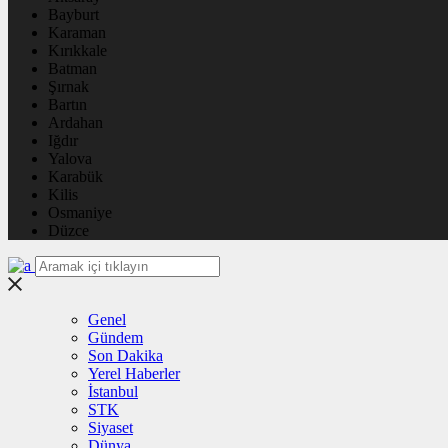
Bayburt
Karaman
Kırıkkale
Batman
Şırnak
Bartın
Ardahan
Iğdır
Yalova
Karabük
Kilis
Osmaniye
Düzce
Genel
Gündem
Son Dakika
Yerel Haberler
İstanbul
STK
Siyaset
Dünya