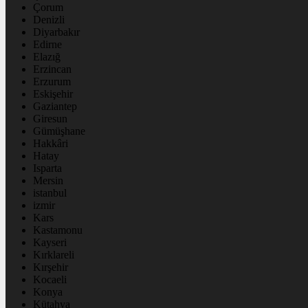
Çorum
Denizli
Diyarbakır
Edirne
Elazığ
Erzincan
Erzurum
Eskişehir
Gaziantep
Giresun
Gümüşhane
Hakkâri
Hatay
Isparta
Mersin
istanbul
izmir
Kars
Kastamonu
Kayseri
Kırklareli
Kırşehir
Kocaeli
Konya
Kütahya