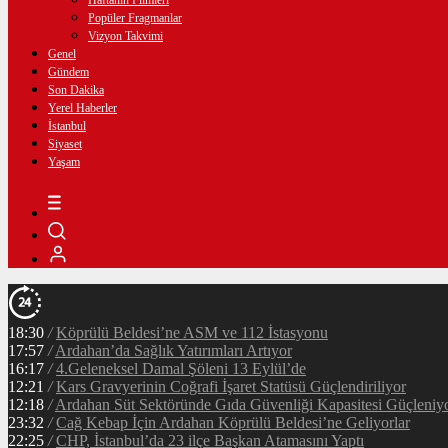
Haftanın Filmleri
Popüler Fragmanlar
Vizyon Takvimi
Genel
Gündem
Son Dakika
Yerel Haberler
İstanbul
Siyaset
Yaşam
18:30
/
Köprülü Beldesi’ne ASM ve 112 İstasyonu
17:57
/
Ardahan’da Sağlık Yatırımları Artıyor
16:17
/
4.Geleneksel Damal Şöleni 13 Eylül’de
12:21
/
Kars Gravyerinin Coğrafi İşaret Statüsü Güçlendiriliyor
12:18
/
Ardahan Süt Sektöründe Gıda Güvenliği Kapasitesi Güçleniy
23:32
/
Cağ Kebap İçin Ardahan Köprülü Beldesi’ne Geliyorlar
22:25
/
CHP, İstanbul’da 23 ilçe Başkan Atamasını Yaptı