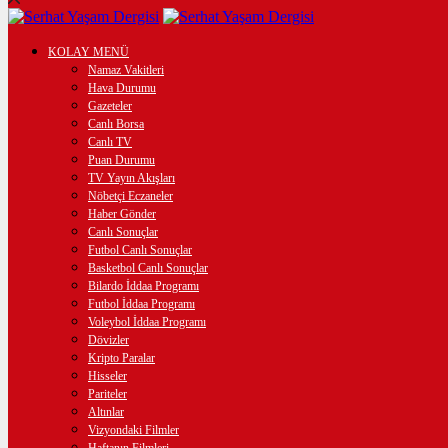
KOLAY MENÜ
Namaz Vakitleri
Hava Durumu
Gazeteler
Canlı Borsa
Canlı TV
Puan Durumu
TV Yayın Akışları
Nöbetçi Eczaneler
Haber Gönder
Canlı Sonuçlar
Futbol Canlı Sonuçlar
Basketbol Canlı Sonuçlar
Bilardo İddaa Programı
Futbol İddaa Programı
Voleybol İddaa Programı
Dövizler
Kripto Paralar
Hisseler
Pariteler
Altınlar
Vizyondaki Filmler