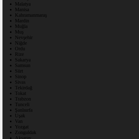
Malatya
Manisa
Kahramanmaraş
Mardin
Muğla
Muş
Nevşehir
Niğde
Ordu
Rize
Sakarya
Samsun
Siirt
Sinop
Sivas
Tekirdağ
Tokat
Trabzon
Tunceli
Şanlıurfa
Uşak
Van
Yozgat
Zonguldak
Aksaray