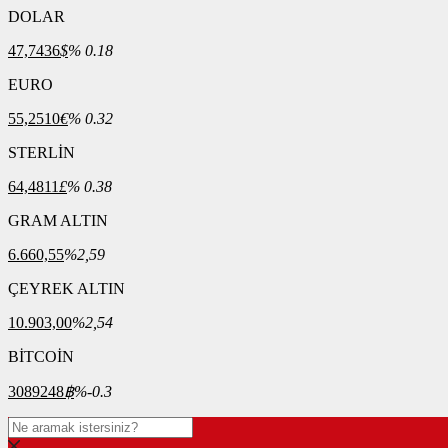
DOLAR
47,7436
$
% 0.18
EURO
55,2510
€
% 0.32
STERLİN
64,4811
£
% 0.38
GRAM ALTIN
6.660,55
%2,59
ÇEYREK ALTIN
10.903,00
%2,54
BİTCOİN
3089248
฿
%-0.3