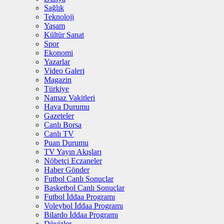
Sağlık
Teknoloji
Yaşam
Kültür Sanat
Spor
Ekonomi
Yazarlar
Video Galeri
Magazin
Türkiye
Namaz Vakitleri
Hava Durumu
Gazeteler
Canlı Borsa
Canlı TV
Puan Durumu
TV Yayın Akışları
Nöbetçi Eczaneler
Haber Gönder
Futbol Canlı Sonuçlar
Basketbol Canlı Sonuçlar
Futbol İddaa Programı
Voleybol İddaa Programı
Bilardo İddaa Programı
Dövizler