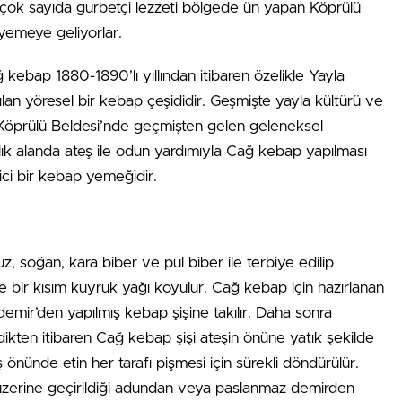
çok sayıda gurbetçi lezzeti bölgede ün yapan Köprülü
yemeye geliyorlar.
kebap 1880-1890’lı yıllından itibaren özelikle Yayla
n yöresel bir kebap çeşididir. Geşmişte yayla kültürü ve
Köprülü Beldesi’nde geçmişten gelen geleneksel
k alanda ateş ile odun yardımıyla Cağ kebap yapılması
ci bir kebap yemeğidir.
uz, soğan, kara biber ve pul biber ile terbiye edilip
re bir kısım kuyruk yağı koyulur. Cağ kebap için hazırlanan
mir’den yapılmış kebap şişine takılır. Daha sonra
dikten itibaren Cağ kebap şişi ateşin önüne yatık şekilde
 önünde etin her tarafı pişmesi için sürekli döndürülür.
p üzerine geçirildiği adundan veya paslanmaz demirden