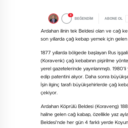
0
BEĞENDİM
ABONE OL
Ardahan ilinin tek Beldesi olan ve cağ ke
son yıllarda çağ kebap yemek için gelen gu
1877 yıllarda bölgede başlayan Rus işga
(Koravenk) çağ kebabının pişirilme yönte
yerel gazetelerinde yayınlanmıştı. 1980’li
edip patentini alıyor. Daha sonra büyükş
İşin ilginç tarafı büyükşehirlerde çağ ke
çekiyor.
Ardahan Köprülü Beldesi (Koraveng) 188
haline gelen cağ kabap, özellikle yaz ayl
Beldesi’nde her gün 4 farklı yerde Koyun