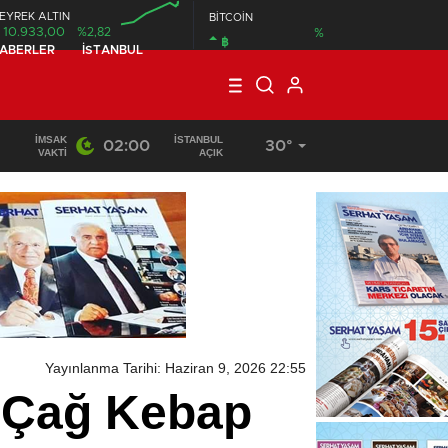
EYREK ALTIN
BİTCOİN
10.933,00
%2,82
%
฿
HABERLER
İSTANBUL
00:00
İMSAK
İSTANBUL
02:00
30°
23:32
/
Cağ Kebap İçin Ardahan Köprülü Beldesi’ne Geliyorlar
VAKTI
AÇIK
Yayınlanma Tarihi: Haziran 9, 2026 22:55
e Çağ Kebap