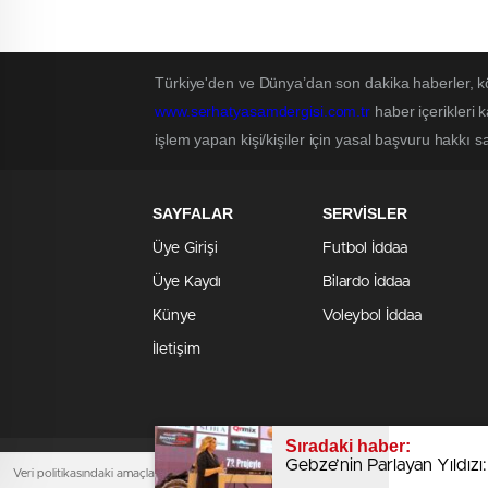
Türkiye'den ve Dünya’dan son dakika haberler, k
www.serhatyasamdergisi.com.tr
haber içerikleri 
işlem yapan kişi/kişiler için yasal başvuru hakkı sa
SAYFALAR
SERVİSLER
Üye Girişi
Futbol İddaa
Üye Kaydı
Bilardo İddaa
Künye
Voleybol İddaa
İletişim
Sıradaki haber:
Gebze’nin Parlayan Yıldızı:
Serhat Yaşam Dergisi'nin yayınladığı tüm içerikl
Veri politikasındaki amaçlarla sınırlı ve mevzuata uygun şekilde çerez konumlandırmaktayız