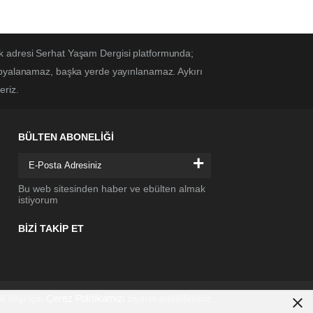
k adresi Serhat Yaşam Dergisi platformunda;
kopyalanamaz, başka yerde yayınlanamaz. Aykırı
eriz.
BÜLTEN ABONELİĞİ
+
Bu web sitesinden haber ve ebülten almak
istiyorum
BİZİ TAKİP ET
li bilgi için
ziyaret edebilirsiniz.
Çerez Politikamızı