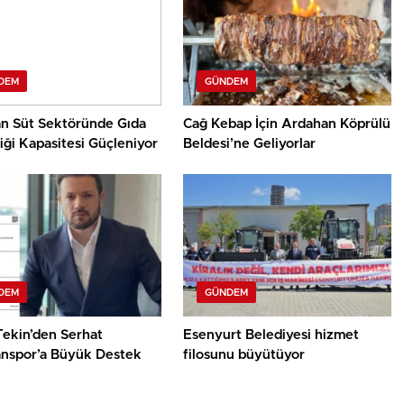
DEM
GÜNDEM
n Süt Sektöründe Gıda
Cağ Kebap İçin Ardahan Köprülü
ği Kapasitesi Güçleniyor
Beldesi’ne Geliyorlar
DEM
GÜNDEM
Tekin’den Serhat
Esenyurt Belediyesi hizmet
nspor’a Büyük Destek
filosunu büyütüyor