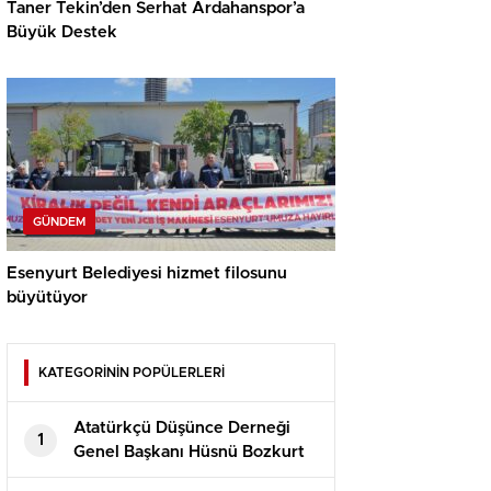
Taner Tekin’den Serhat Ardahanspor’a
Büyük Destek
GÜNDEM
Esenyurt Belediyesi hizmet filosunu
büyütüyor
KATEGORİNİN POPÜLERLERİ
Atatürkçü Düşünce Derneği
1
Genel Başkanı Hüsnü Bozkurt
Konuşması