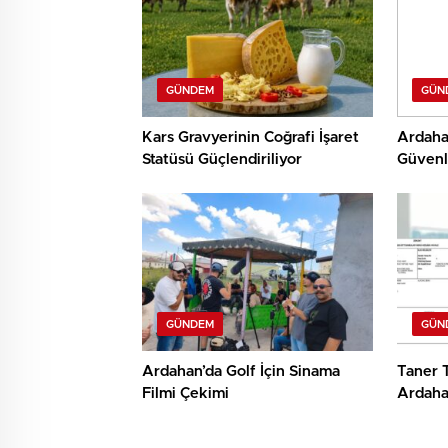
GÜNDEM
GÜN
Kars Gravyerinin Coğrafi İşaret
Ardaha
Statüsü Güçlendiriliyor
Güvenli
GÜNDEM
GÜN
Ardahan’da Golf İçin Sinama
Taner 
Filmi Çekimi
Ardaha