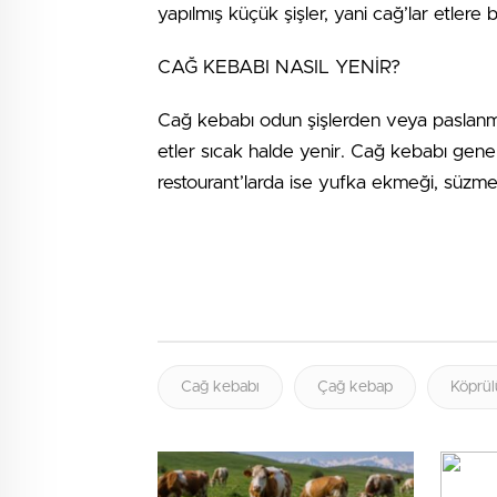
yapılmış küçük şişler, yani cağ’lar etlere ba
CAĞ KEBABI NASIL YENİR?
Cağ kebabı odun şişlerden veya paslanma
etler sıcak halde yenir. Cağ kebabı gene
restourant’larda ise yufka ekmeği, süzme 
Cağ kebabı
Çağ kebap
Köprül