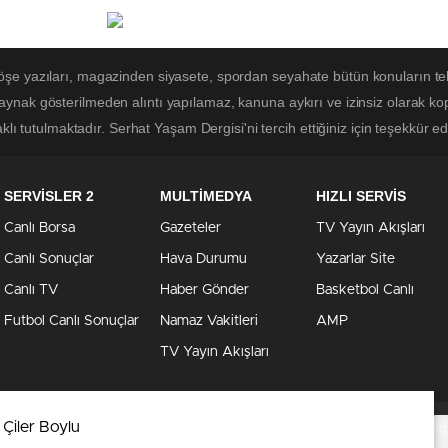
öşe yazıları, magazinden siyasete, spordan seyahate bütün konuların te
kaynak gösterilmeden alıntı yapılamaz, kanuna aykırı ve izinsiz olarak 
klı tutulmaktadır. Serhat Yaşam Dergisi'ni tercih ettiğiniz için teşekkür ed
SERVİSLER 2
MULTİMEDYA
HIZLI SERVİS
Canlı Borsa
Gazeteler
TV Yayın Akışları
Canlı Sonuçlar
Hava Durumu
Yazarlar Site
Canlı TV
Haber Gönder
Basketbol Canlı
Futbol Canlı Sonuçlar
Namaz Vakitleri
AMP
TV Yayın Akışları
 Çiler Boylu
er telif hakları kapsamında korunmaktadır.
Çerezler ile ilgi
. Detaylar için
veri politikamızı
inceleyebilirsiniz.