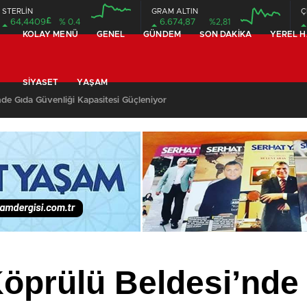
STERLİN
GRAM ALTIN
Ç
£
64,4409
% 0.4
6.674,87
%2,81
KOLAY MENÜ
GENEL
GÜNDEM
SON DAKIKA
YEREL 
12:00
12:00
SIYASET
YAŞAM
e Gıda Güvenliği Kapasitesi Güçleniyor
öprülü Beldesi’nd