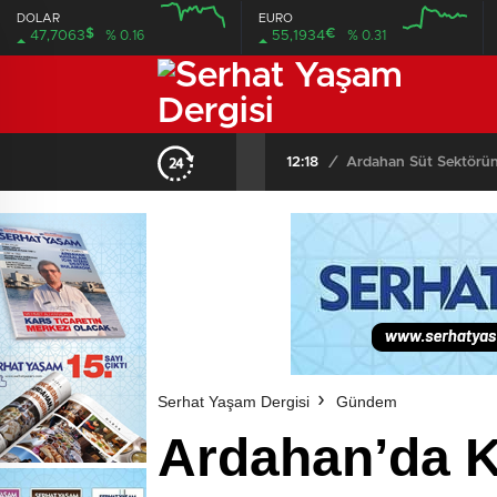
DOLAR
EURO
$
€
47,7063
% 0.16
55,1934
% 0.31
12:00
12:00
12:18
/
Ardahan Süt Sektöründ
Serhat Yaşam Dergisi
Gündem
Ardahan’da K