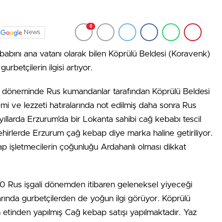
0
News
babını ana vatanı olarak bilen Köprülü Beldesi (Koravenk)
rbetçilerin ilgisi artıyor.
li döneminde Rus kumandanlar tarafından Köprülü Beldesi
mi ve lezzeti hatıralarında not edilmiş daha sonra Rus
 yıllarda Erzurum’da bir Lokanta sahibi cağ kebabı tescil
ehirlerde Erzurum çağ kebap diye marka haline getiriliyor.
bap işletmecilerin çoğunluğu Ardahanlı olması dikkat
0 Rus işgali dönemden itibaren geleneksel yiyeceği
arında gurbetçilerden de yoğun ilgi görüyor. Köprülü
 etinden yapılmış Cağ kebap satışı yapılmaktadır. Yaz