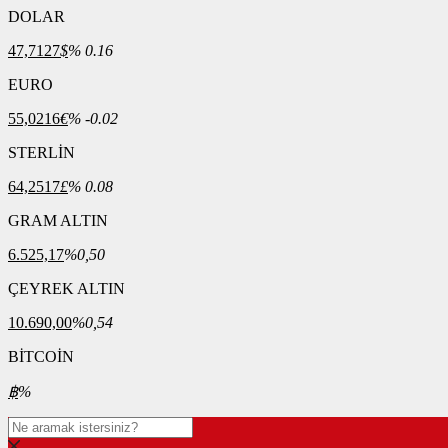
DOLAR
47,7127
$
% 0.16
EURO
55,0216
€
% -0.02
STERLİN
64,2517
£
% 0.08
GRAM ALTIN
6.525,17
%0,50
ÇEYREK ALTIN
10.690,00
%0,54
BİTCOİN
฿
%