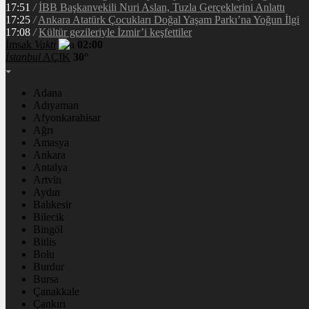
17:51
/
İBB Başkanvekili Nuri Aslan, Tuzla Gerçeklerini Anlattı
17:25
/
Ankara Atatürk Çocukları Doğal Yaşam Parkı’na Yoğun İlgi
17:08
/
Kültür gezileriyle İzmir’i keşfettiler
İmsak
Vakti
02:00
İstanbul
AÇIK
30°
Adana
Adıyaman
Afyonkarahisar
Ağrı
Amasya
Ankara
Antalya
Artvin
Aydın
Balıkesir
Bilecik
Bingöl
Bitlis
Bolu
Burdur
Bursa
Çanakkale
Çankırı