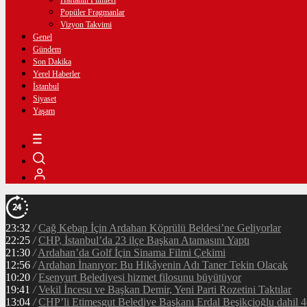
Haftanın Filmleri
Popüler Fragmanlar
Vizyon Takvimi
Genel
Gündem
Son Dakika
Yerel Haberler
İstanbul
Siyaset
Yaşam
23:32
/
Cağ Kebap İçin Ardahan Köprülü Beldesi’ne Geliyorlar
22:25
/
CHP, İstanbul’da 23 ilçe Başkan Atamasını Yaptı
21:30
/
Ardahan’da Golf İçin Sinama Filmi Çekimi
12:56
/
Ardahan İnanıyor: Bu Hikâyenin Adı Taner Tekin Olacak
10:20
/
Esenyurt Belediyesi hizmet filosunu büyütüyor
19:41
/
Vekil İncesu ve Başkan Demir, Yeni Parti Rozetini Taktılar
13:04
/
CHP’li Etimesgut Belediye Başkanı Erdal Beşikçioğlu dahil 40