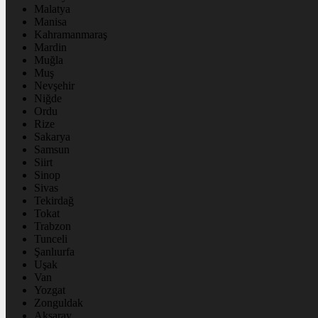
Malatya
Manisa
Kahramanmaraş
Mardin
Muğla
Muş
Nevşehir
Niğde
Ordu
Rize
Sakarya
Samsun
Siirt
Sinop
Sivas
Tekirdağ
Tokat
Trabzon
Tunceli
Şanlıurfa
Uşak
Van
Yozgat
Zonguldak
Aksaray