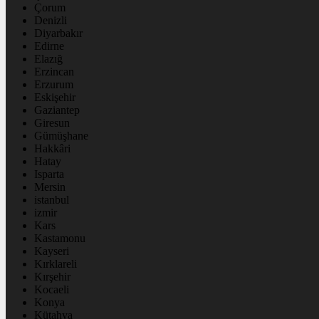
Çorum
Denizli
Diyarbakır
Edirne
Elazığ
Erzincan
Erzurum
Eskişehir
Gaziantep
Giresun
Gümüşhane
Hakkâri
Hatay
Isparta
Mersin
istanbul
izmir
Kars
Kastamonu
Kayseri
Kırklareli
Kırşehir
Kocaeli
Konya
Kütahya