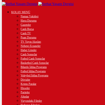
KOLAY MENÜ
Namaz Vakitleri
Hava Durumu
Gazeteler
Canlı Borsa
Canlı TV
Puan Durumu
TV Yayın Akışları
Nöbetçi Eczaneler
Haber Gönder
Canlı Sonuçlar
Futbol Canlı Sonuçlar
Basketbol Canlı Sonuçlar
Bilardo İddaa Programı
Futbol İddaa Programı
Voleybol İddaa Programı
Dövizler
Kripto Paralar
Hisseler
Pariteler
Altınlar
Vizyondaki Filmler