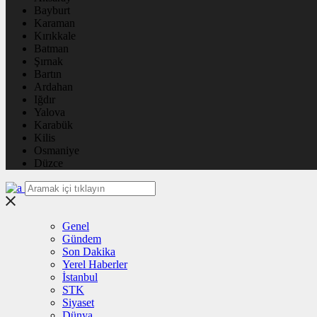
Bayburt
Karaman
Kırıkkale
Batman
Şırnak
Bartın
Ardahan
Iğdır
Yalova
Karabük
Kilis
Osmaniye
Düzce
Genel
Gündem
Son Dakika
Yerel Haberler
İstanbul
STK
Siyaset
Dünya