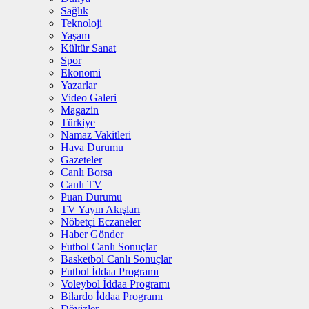
Sağlık
Teknoloji
Yaşam
Kültür Sanat
Spor
Ekonomi
Yazarlar
Video Galeri
Magazin
Türkiye
Namaz Vakitleri
Hava Durumu
Gazeteler
Canlı Borsa
Canlı TV
Puan Durumu
TV Yayın Akışları
Nöbetçi Eczaneler
Haber Gönder
Futbol Canlı Sonuçlar
Basketbol Canlı Sonuçlar
Futbol İddaa Programı
Voleybol İddaa Programı
Bilardo İddaa Programı
Dövizler