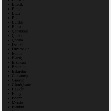
Bilecik
Bingöl
Bitlis
Bolu
Burdur
Bursa
Çanakkale
Çankırı
Çorum
Denizli
Diyarbakır
Edirne
Elazığ
Erzincan
Erzurum
Eskişehir
Gaziantep
Giresun
Gümüşhane
Hakkâri
Hatay
Isparta
Mersin
istanbul