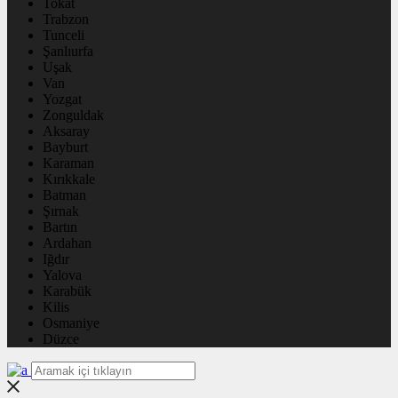
Tokat
Trabzon
Tunceli
Şanlıurfa
Uşak
Van
Yozgat
Zonguldak
Aksaray
Bayburt
Karaman
Kırıkkale
Batman
Şırnak
Bartın
Ardahan
Iğdır
Yalova
Karabük
Kilis
Osmaniye
Düzce