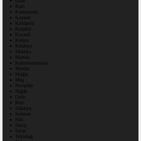
izmir
Kars
Kastamonu
Kayseri
Kırklareli
Kırşehir
Kocaeli
Konya
Kütahya
Malatya
Manisa
Kahramanmaraş
Mardin
Muğla
Muş
Nevşehir
Niğde
Ordu
Rize
Sakarya
Samsun
Siirt
Sinop
Sivas
Tekirdağ