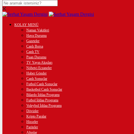
DOLAR
47,7436
$
% 0.18
EURO
KOLAY MENÜ
Namaz Vakitleri
55,2510
€
% 0.32
Hava Durumu
Gazeteler
STERLİN
Canlı Borsa
Canlı TV
64,4811
£
% 0.38
Puan Durumu
TV Yayın Akışları
GRAM ALTIN
Nöbetçi Eczaneler
Haber Gönder
6.660,55
%2,59
Canlı Sonuçlar
Futbol Canlı Sonuçlar
ÇEYREK ALTIN
Basketbol Canlı Sonuçlar
Bilardo İddaa Programı
10.903,00
%2,54
Futbol İddaa Programı
Voleybol İddaa Programı
BİTCOİN
Dövizler
Kripto Paralar
3089366
฿
%-0.2
Hisseler
Pariteler
Altınlar