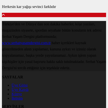
Herkesin kar yağışı sevinci farklıdır
Türkiye'den ve Dünya’dan son dakika haberler, köşe yazıları,
magazinden siyasete, spordan seyahate bütün konuların tek adresi
Serhat Yaşam Dergisi platformunda;
www.serhatyasamdergisi.com.tr
haber içerikleri kaynak
gösterilmeden alıntı yapılamaz, kanuna aykırı ve izinsiz olarak
kopyalanamaz, başka yerde yayınlanamaz. Aykırı işlem yapan
kişi/kişiler için yasal başvuru hakkı saklı tutulmaktadır. Serhat Yaşam
Dergisi'ni tercih ettiğiniz için teşekkür ederiz.
SAYFALAR
Üye Girişi
Üye Kaydı
Künye
İletişim
SERVİSLER