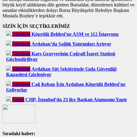
büyük keyif aldıklarını dile getiren Bursalılar, düzenlenen kültürel ve
sanatlar etkinliklerden dolayı Bursa Büyükşehir Belediye Başkanı
Mustafa Bozbey’e teşekkür etti.
SİZİN İÇİN SEÇTİKLERİMİZ
Gündem
Köprülü Beldesi’ne ASM ve 112 İstasyonu
Gündem
Ardahan’da Sağlık Yatırımları Artıyor
Gündem
Kars Gravyerinin Coğrafi İşaret Statüsü
Güçlendiriliyor
Gündem
Ardahan Süt Sektöründe Gıda Güvenliği
Kapasitesi Güçleniyor
Gündem
Cağ Kebap İçin Ardahan Köprülü Beldesi’ne
Geliyorlar
Genel
CHP, İstanbul’da 23 ilçe Başkan Atamasını Yaptı
Sıradaki haber: