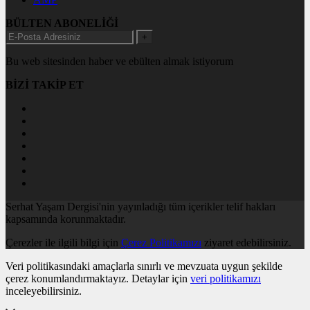
BÜLTEN ABONELİĞİ
+
Bu web sitesinden haber ve ebülten almak istiyorum
BİZİ TAKİP ET
Serhat Yaşam Dergisi'nin yayınladığı tüm içerikler telif hakları
kapsamında korunmaktadır.
Çerezler ile ilgili bilgi için
Çerez Politikamızı
ziyaret edebilirsiniz.
Veri politikasındaki amaçlarla sınırlı ve mevzuata uygun şekilde
çerez konumlandırmaktayız. Detaylar için
veri politikamızı
inceleyebilirsiniz.