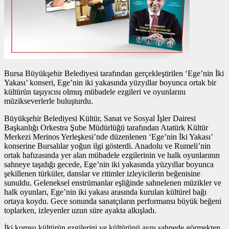
Bursa Büyükşehir Belediyesi tarafından gerçekleştirilen ‘Ege’nin İki
Yakası’ konseri, Ege’nin iki yakasında yüzyıllar boyunca ortak bir
kültürün taşıyıcısı olmuş mübadele ezgileri ve oyunlarını
müzikseverlerle buluşturdu.
Büyükşehir Belediyesi Kültür, Sanat ve Sosyal İşler Dairesi
Başkanlığı Orkestra Şube Müdürlüğü tarafından Atatürk Kültür
Merkezi Merinos Yerleşkesi’nde düzenlenen ‘Ege’nin İki Yakası’
konserine Bursalılar yoğun ilgi gösterdi. Anadolu ve Rumeli’nin
ortak hafızasında yer alan mübadele ezgilerinin ve halk oyunlarının
sahneye taşıdığı gecede, Ege’nin iki yakasında yüzyıllar boyunca
şekillenen türküler, danslar ve ritimler izleyicilerin beğenisine
sunuldu. Geleneksel enstrümanlar eşliğinde sahnelenen müzikler ve
halk oyunları, Ege’nin iki yakası arasında kurulan kültürel bağı
ortaya koydu. Gece sonunda sanatçıların performansı büyük beğeni
toplarken, izleyenler uzun süre ayakta alkışladı.
İki komşu kültürün ezgilerini ve kültürünü aynı sahnede görmekten