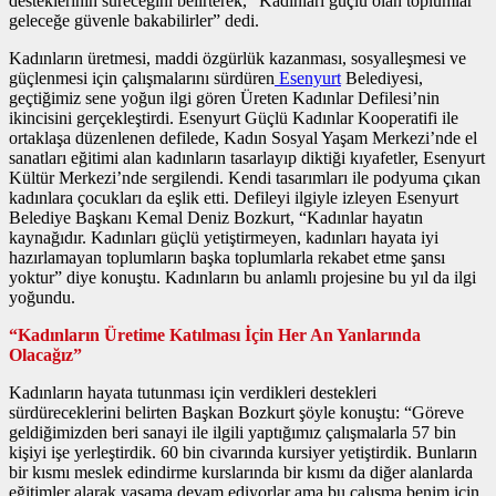
desteklerinin süreceğini belirterek, “Kadınları güçlü olan toplumlar
geleceğe güvenle bakabilirler” dedi.
Kadınların üretmesi, maddi özgürlük kazanması, sosyalleşmesi ve
güçlenmesi için çalışmalarını sürdüren
Esenyurt
Belediyesi,
geçtiğimiz sene yoğun ilgi gören Üreten Kadınlar Defilesi’nin
ikincisini gerçekleştirdi. Esenyurt Güçlü Kadınlar Kooperatifi ile
ortaklaşa düzenlenen defilede, Kadın Sosyal Yaşam Merkezi’nde el
sanatları eğitimi alan kadınların tasarlayıp diktiği kıyafetler, Esenyurt
Kültür Merkezi’nde sergilendi. Kendi tasarımları ile podyuma çıkan
kadınlara çocukları da eşlik etti. Defileyi ilgiyle izleyen Esenyurt
Belediye Başkanı Kemal Deniz Bozkurt, “Kadınlar hayatın
kaynağıdır. Kadınları güçlü yetiştirmeyen, kadınları hayata iyi
hazırlamayan toplumların başka toplumlarla rekabet etme şansı
yoktur” diye konuştu. Kadınların bu anlamlı projesine bu yıl da ilgi
yoğundu.
“Kadınların Üretime Katılması İçin Her An Yanlarında
Olacağız”
Kadınların hayata tutunması için verdikleri destekleri
sürdüreceklerini belirten Başkan Bozkurt şöyle konuştu: “Göreve
geldiğimizden beri sanayi ile ilgili yaptığımız çalışmalarla 57 bin
kişiyi işe yerleştirdik. 60 bin civarında kursiyer yetiştirdik. Bunların
bir kısmı meslek edindirme kurslarında bir kısmı da diğer alanlarda
eğitimler alarak yaşama devam ediyorlar ama bu çalışma benim için