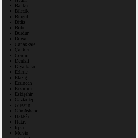
Balıkesir
Bilecik
Bingöl
Bitlis
Bolu
Burdur
Bursa
Çanakkale
Çankırı
Çorum
Denizli
Diyarbakır
Edirne
Elazığ
Erzincan
Erzurum
Eskişehir
Gaziantep
Giresun
Gümüşhane
Hakkâri
Hatay
Isparta
Mersin