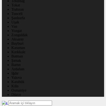
Tekirdağ
Tokat
Trabzon
Tunceli
Şanlıurfa
Uşak
Van
Yozgat
Zonguldak
Aksaray
Bayburt
Karaman
Kırıkkale
Batman
Şırnak
Bartın
Ardahan
Iğdır
Yalova
Karabük
Kilis
Osmaniye
Düzce