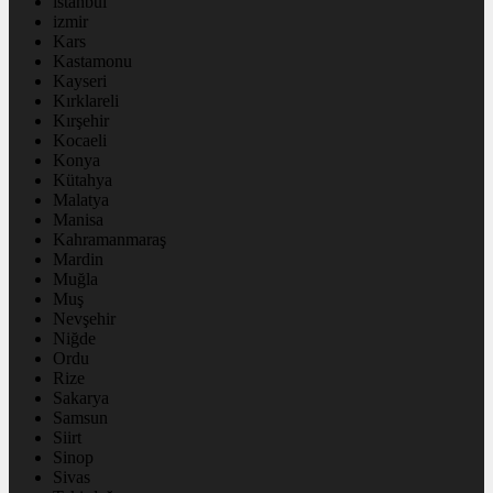
istanbul
izmir
Kars
Kastamonu
Kayseri
Kırklareli
Kırşehir
Kocaeli
Konya
Kütahya
Malatya
Manisa
Kahramanmaraş
Mardin
Muğla
Muş
Nevşehir
Niğde
Ordu
Rize
Sakarya
Samsun
Siirt
Sinop
Sivas