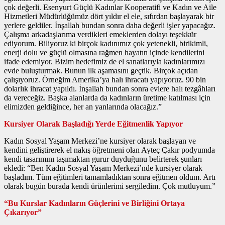
çok değerli. Esenyurt Güçlü Kadınlar Kooperatifi ve Kadın ve Aile
Hizmetleri Müdürlüğümüz dört yıldır el ele, sıfırdan başlayarak bir
yerlere geldiler. İnşallah bundan sonra daha değerli işler yapacağız.
Çalışma arkadaşlarıma verdikleri emeklerden dolayı teşekkür
ediyorum. Biliyoruz ki birçok kadınımız çok yetenekli, birikimli,
enerji dolu ve güçlü olmasına rağmen hayatın içinde kendilerini
ifade edemiyor. Bizim hedefimiz de el sanatlarıyla kadınlarımızı
evde buluşturmak. Bunun ilk aşamasını geçtik. Birçok açıdan
çalışıyoruz. Örneğim Amerika’ya halı ihracatı yapıyoruz. 90 bin
dolarlık ihracat yapıldı. İnşallah bundan sonra evlere halı tezgâhları
da vereceğiz. Başka alanlarda da kadınların üretime katılması için
elimizden geldiğince, her an yanlarında olacağız.”
Kursiyer Olarak Başladığı Yerde Eğitmenlik Yapıyor
Kadın Sosyal Yaşam Merkezi’ne kursiyer olarak başlayan ve
kendini geliştirerek el nakış öğretmeni olan Ayteç Çakır podyumda
kendi tasarımını taşımaktan gurur duyduğunu belirterek şunları
ekledi: “Ben Kadın Sosyal Yaşam Merkezi’nde kursiyer olarak
başladım. Tüm eğitimleri tamamladıktan sonra eğitmen oldum. Artı
olarak bugün burada kendi ürünlerimi sergiledim. Çok mutluyum.”
“Bu Kurslar Kadınların Güçlerini ve Birliğini Ortaya
Çıkarıyor”