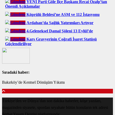
Gündem
YENİ Parti Göle İlçe Başkanı Recai Özalp’tan
Önemli Açıklamalar
Gündem
Köprülü Beldesi’ne ASM ve 112 İstasyonu
Gündem
Ardahan’da Sağlık Yatırımları Artıyor
Gündem
4.Geleneksel Damal Şöleni 13 Eylül’de
Gündem
Kars Gravyerinin Coğrafi İşaret Statüsü
Güçlendiriliyor
Sıradaki haber:
Bakırköy’de Kentsel Dönüşüm Yıkımı
Türkiye'den ve Dünya’dan son dakika haberler, köşe yazıları,
magazinden siyasete, spordan seyahate bütün konuların tek adresi
Serhat Yaşam Dergisi platformunda;