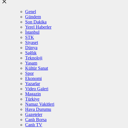
Genel
Gündem
Son Dakika
Yerel Haberler
İstanbul
STK
Siyaset
Dünya
Sağlık
Teknoloji
Yaşam
Kültür Sanat
Spor
Ekonomi
Yazarlar
Video Galeri
Magazin
Türkiye
Namaz Vakitleri
Hava Durumu
Gazeteler
Canlı Borsa
Canlı TV