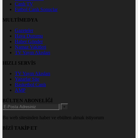
Canlı TV
Futbol Canlı Sonuçlar
MULTİMEDYA
Gazeteler
Hava Durumu
Haber Gönder
Namaz Vakitleri
TV Yayın Akışları
HIZLI SERVİS
TV Yayın Akışları
Yazarlar Site
Basketbol Canlı
AMP
BÜLTEN ABONELİĞİ
+
Bu web sitesinden haber ve ebülten almak istiyorum
BİZİ TAKİP ET