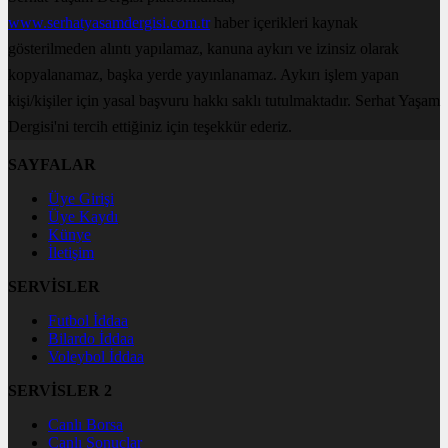
www.serhatyasamdergisi.com.tr
haber içerikleri kaynak
gösterilmeden alıntı yapılamaz, kanuna aykırı ve izinsiz olarak
kopyalanamaz, başka yerde yayınlanamaz. Aykırı işlem yapan
kişi/kişiler için yasal başvuru hakkı saklı tutulmaktadır. Serhat Yaşam
Dergisi'ni tercih ettiğiniz için teşekkür ederiz.
SAYFALAR
Üye Girişi
Üye Kaydı
Künye
İletişim
SERVİSLER
Futbol İddaa
Bilardo İddaa
Voleybol İddaa
SERVİSLER 2
Canlı Borsa
Canlı Sonuçlar