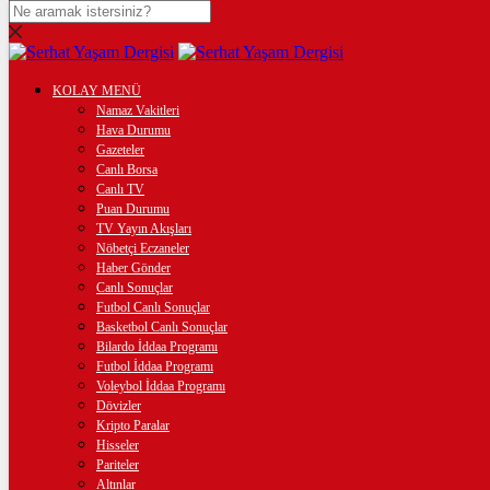
DOLAR
47,7436
$
% 0.18
EURO
KOLAY MENÜ
Namaz Vakitleri
55,2510
€
% 0.32
Hava Durumu
Gazeteler
STERLİN
Canlı Borsa
Canlı TV
64,4811
£
% 0.38
Puan Durumu
TV Yayın Akışları
GRAM ALTIN
Nöbetçi Eczaneler
Haber Gönder
6.660,55
%2,59
Canlı Sonuçlar
Futbol Canlı Sonuçlar
ÇEYREK ALTIN
Basketbol Canlı Sonuçlar
Bilardo İddaa Programı
10.903,00
%2,54
Futbol İddaa Programı
Voleybol İddaa Programı
BİTCOİN
Dövizler
Kripto Paralar
3095421
฿
%-0.1
Hisseler
Pariteler
Altınlar