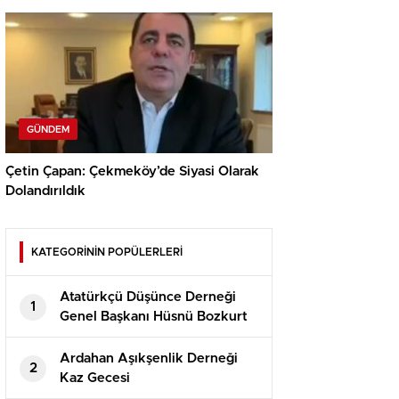
GÜNDEM
Çetin Çapan: Çekmeköy’de Siyasi Olarak
Dolandırıldık
KATEGORİNİN POPÜLERLERİ
Atatürkçü Düşünce Derneği
1
Genel Başkanı Hüsnü Bozkurt
Konuşması
Ardahan Aşıkşenlik Derneği
2
Kaz Gecesi