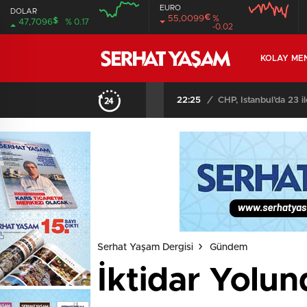
EURO
DOLAR
€
55,0099
%
$
47,7096
% 0.17
-0.02
04:00
08:00
04:00
08:00
KOLAY ME
22:25
/
CHP, İstanbul’da 23 i
Serhat Yaşam Dergisi
Gündem
İktidar Yolun