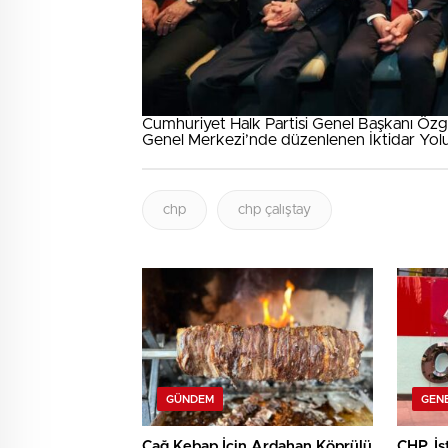
Cumhuriyet Halk Partisi Genel Başkanı Özgür
Genel Merkezi’nde düzenlenen İktidar Yolu
chp
chp çalıştay
GÜNDEM
GEN
Cağ Kebap İçin Ardahan Köprülü
CHP, İs