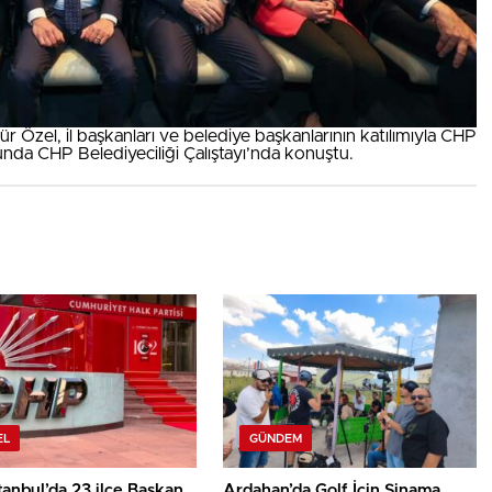
 Özel, il başkanları ve belediye başkanlarının katılımıyla CHP
nda CHP Belediyeciliği Çalıştayı’nda konuştu.
EL
GÜNDEM
tanbul’da 23 ilçe Başkan
Ardahan’da Golf İçin Sinama