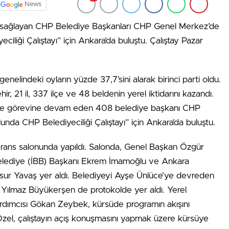
News
ı sağlayan CHP Belediye Başkanları CHP Genel Merkez’de
iliği Çalıştayı” için Ankara’da buluştu. Çalıştay Pazar
nelindeki oyların yüzde 37,7’sini alarak birinci parti oldu.
, 21 il, 337 ilçe ve 48 beldenin yerel iktidarını kazandı.
n ve görevine devam eden 408 belediye başkanı CHP
nda CHP Belediyeciliği Çalıştayı” için Ankara’da buluştu.
nferans salonunda yapıldı. Salonda, Genel Başkan Özgür
 Belediye (İBB) Başkanı Ekrem İmamoğlu ve Ankara
ur Yavaş yer aldı. Belediyeyi Ayşe Ünlüce’ye devreden
. Yılmaz Büyükerşen de protokolde yer aldı. Yerel
dımcısı Gökan Zeybek, kürsüde programın akışını
Özel, çalıştayın açış konuşmasını yapmak üzere kürsüye