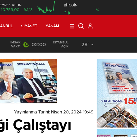
EYREK ALTIN
BİTCOİN
10.759,00
%1,18
%
฿
00:00
TANBUL
SIYASET
YAŞAM
İMSAK
İSTANBUL
02:00
28°
21:30
/
Ardahan’da Golf İçin Sinama Filmi Çekimi
VAKTI
AÇIK
Yayınlanma Tarihi: Nisan 20, 2024 19:49
i Çalıştayı