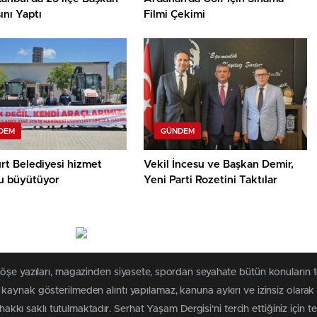
nı Yaptı
Filmi Çekimi
DEM
GÜNDEM
rt Belediyesi hizmet
Vekil İncesu ve Başkan Demir,
nu büyütüyor
Yeni Parti Rozetini Taktılar
köşe yazıları, magazinden siyasete, spordan seyahate bütün konuların 
i kaynak gösterilmeden alıntı yapılamaz, kanuna aykırı ve izinsiz ola
 hakkı saklı tutulmaktadır. Serhat Yaşam Dergisi'ni tercih ettiğiniz için t