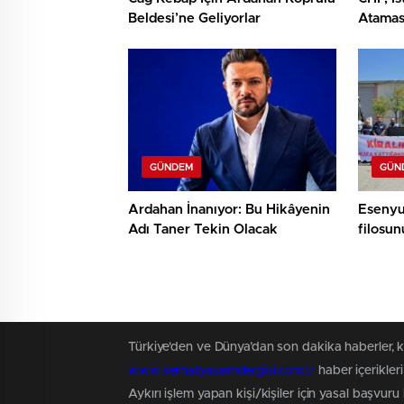
Beldesi’ne Geliyorlar
Ataması
GÜNDEM
GÜN
Ardahan İnanıyor: Bu Hikâyenin
Esenyu
Adı Taner Tekin Olacak
filosu
Türkiye'den ve Dünya’dan son dakika haberler, 
www.serhatyasamdergisi.com.tr
haber içerikler
Aykırı işlem yapan kişi/kişiler için yasal başvuru