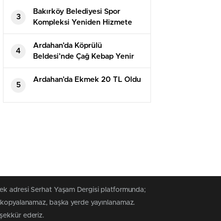
Bakırköy Belediyesi Spor
3
Kompleksi Yeniden Hizmete
Açıldı
Ardahan’da Köprülü
4
Beldesi’nde Çağ Kebap Yenir
Ardahan’da Ekmek 20 TL Oldu
5
tek adresi Serhat Yaşam Dergisi platformunda;
rak kopyalanamaz, başka yerde yayınlanamaz.
eşekkür ederiz.