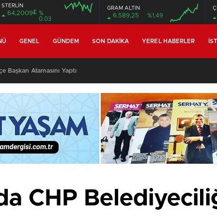
STERLİN
GRAM ALTIN
Ç
£
64,2009
%
6.589,25
%1,49
0.03
04:00
08:00
04:00
08:00
NÜ
GENEL
GÜNDEM
SON DAKIKA
YEREL HABERLER
İS
lçe Başkan Atamasını Yaptı
da CHP Belediyeciliğ