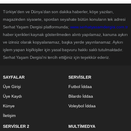
Türkiye'den ve Dünya’dan son dakika haberler, köşe yazıları,
magazinden siyasete, spordan seyahate bütün konuların tek adresi
Serhat Yaşam Dergisi platformunda;
www.serhatyasamdergisi.com.tr
haber içerikleri kaynak gösterilmeden alıntı yapılamaz, kanuna aykırı
ve izinsiz olarak kopyalanamaz, başka yerde yayınlanamaz. Aykırı
işlem yapan kişi/kişiler için yasal başvuru hakkı saklı tutulmaktadır.
Serhat Yaşam Dergisi'ni tercih ettiğiniz için teşekkür ederiz.
SAYFALAR
SERVİSLER
Üye Girişi
Futbol İddaa
Üye Kaydı
Bilardo İddaa
Künye
Voleybol İddaa
İletişim
SERVİSLER 2
MULTİMEDYA