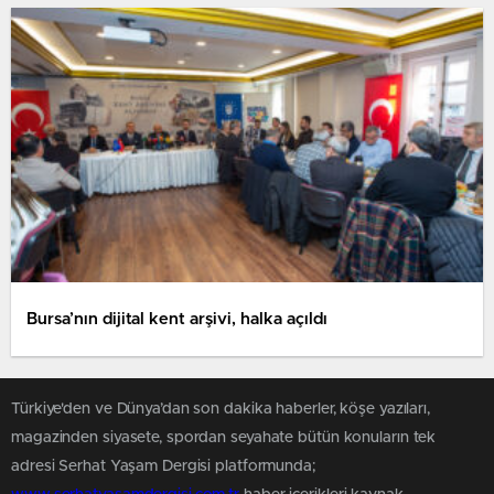
Bursa’nın dijital kent arşivi, halka açıldı
Türkiye'den ve Dünya’dan son dakika haberler, köşe yazıları,
magazinden siyasete, spordan seyahate bütün konuların tek
adresi Serhat Yaşam Dergisi platformunda;