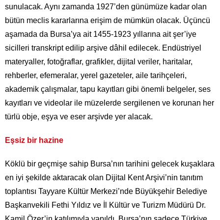
sunulacak. Aynı zamanda 1927’den günümüze kadar olan
bütün meclis kararlarına erişim de mümkün olacak. Üçüncü
aşamada da Bursa’ya ait 1455-1923 yıllarına ait şer’iye
sicilleri transkript edilip arşive dâhil edilecek. Endüstriyel
materyaller, fotoğraflar, grafikler, dijital veriler, haritalar,
rehberler, efemeralar, yerel gazeteler, aile tarihçeleri,
akademik çalışmalar, tapu kayıtları gibi önemli belgeler, ses
kayıtları ve videolar ile müzelerde sergilenen ve korunan her
türlü obje, eşya ve eser arşivde yer alacak.
Eşsiz bir hazine
Köklü bir geçmişe sahip Bursa’nın tarihini gelecek kuşaklara
en iyi şekilde aktaracak olan Dijital Kent Arşivi’nin tanıtım
toplantısı Tayyare Kültür Merkezi’nde Büyükşehir Belediye
Başkanvekili Fethi Yıldız ve İl Kültür ve Turizm Müdürü Dr.
Kamil Özer’in katılımıyla yapıldı. Bursa’nın sadece Türkiye