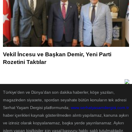
Vekil İncesu ve Başkan Demir, Yeni Parti
Rozetini Taktılar
Türkiye'den ve Dünya’dan son dakika haberler, köşe yazıları,
magazinden siyasete, spordan seyahate bütün konuların tek adresi
Serhat Yaşam Dergisi platformunda;
www.serhatyasamdergisi.com.tr
haber içerikleri kaynak gösterilmeden alıntı yapılamaz, kanuna aykırı
ve izinsiz olarak kopyalanamaz, başka yerde yayınlanamaz. Aykırı
işlem yapan kişi/kişiler için yasal başvuru hakkı saklı tutulmaktadır.