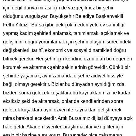
için değil dünya mirası için de vazgeçilmez bir şehir
olduğunu vurgulayan Büyükşehir Belediye Başkanvekili
Fethi Yıldız, “Bursa gibi, pek çok medeniyete ev sahipliği
yapmış kadim şehirleri anlamak, tanımlamak, açıklamak ve
gelişimini doğru yorumlamak için şehrin oluşum sürecindeki
değişkenleri, tarihî, ekonomik ve sosyal dinamikleri doğru
bilmek gerekir. Her şehir için kendine özgü olan bu değerleri
korumak ve aktarmak şehir sakinlerinin görevidir. Çünkü bir
şehirde yaşamak, aynı zamanda o şehre aidiyet hissiyle
bağlı olmayı gerektirir. Bizler bu dünyadan ayrıldığımızda
bizden sonra gelecek kuşaklara bu kaynaklarımızı ne kadar
eksiksiz şekilde aktarırsak, onlar da kendilerinden sonra
gelecek kuşaklara aynı özveri ile kaynakları geliştirerek
miras bırakabileceklerdir. Artık Bursa’mız dijital dünyaya açık
hâle geldi. Akademisyenler, araştırmacılar ve ilgililer için
eşsiz bir hazine sunuyoruz. Bu sayede; nice çalışmanın,