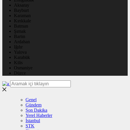
Aksaray
Bayburt
Karaman
Kırıkkale
Batman
Şırnak
Bartın
Ardahan
Iğdır
Yalova
Karabük
Kilis
Osmaniye
Düzce
Genel
Gündem
Son Dakika
Yerel Haberler
İstanbul
STK