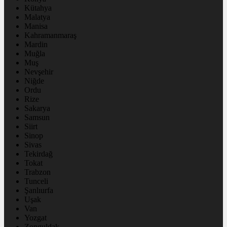
Kütahya
Malatya
Manisa
Kahramanmaraş
Mardin
Muğla
Muş
Nevşehir
Niğde
Ordu
Rize
Sakarya
Samsun
Siirt
Sinop
Sivas
Tekirdağ
Tokat
Trabzon
Tunceli
Şanlıurfa
Uşak
Van
Yozgat
Zonguldak