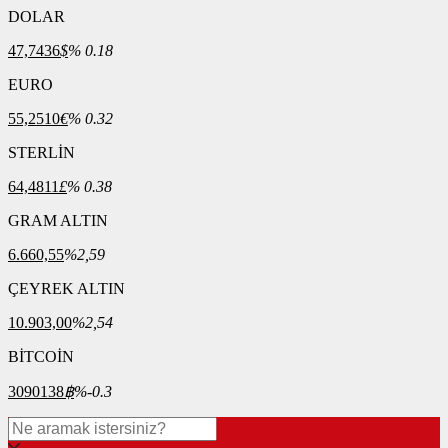
DOLAR
47,7436
$
% 0.18
EURO
55,2510
€
% 0.32
STERLİN
64,4811
£
% 0.38
GRAM ALTIN
6.660,55
%2,59
ÇEYREK ALTIN
10.903,00
%2,54
BİTCOİN
3090138
฿
%-0.3