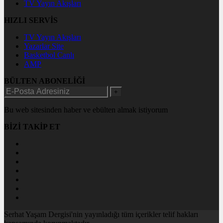
TV Yayın Akışları
HIZLI SERVİS
TV Yayın Akışları
Yazarlar Site
Basketbol Canlı
AMP
BÜLTEN ABONELİĞİ
+
Bu web sitesinden haber ve ebülten almak istiyorum
BİZİ TAKİP ET
Serhat Yaşam Dergisi'nin yayınladığı tüm içerikler telif hakları