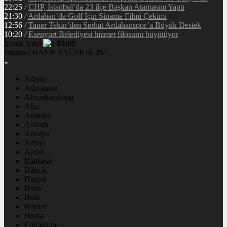
22:25
/
CHP, İstanbul’da 23 ilçe Başkan Atamasını Yaptı
21:30
/
Ardahan’da Golf İçin Sinama Filmi Çekimi
12:56
/
Taner Tekin’den Serhat Ardahanspor’a Büyük Destek
10:20
/
Esenyurt Belediyesi hizmet filosunu büyütüyor
İmsak
Vakti
02:00
İstanbul
HAFİF YAĞMUR
26°
Adana
Adıyaman
Afyonkarahisar
Ağrı
Amasya
Ankara
Antalya
Artvin
Aydın
Balıkesir
Bilecik
Bingöl
Bitlis
Bolu
Burdur
Bursa
Çanakkale