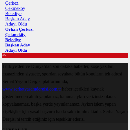
Orhan Çerkez,
Çekmeköy
Belediye
Başkan Aday
Adayı Oldu
Türkiye'den ve Dünya’dan son dakika haberler, köşe yazıları,
magazinden siyasete, spordan seyahate bütün konuların tek adresi
Serhat Yaşam Dergisi platformunda;
www.serhatyasamdergisi.com.tr
haber içerikleri kaynak
gösterilmeden alıntı yapılamaz, kanuna aykırı ve izinsiz olarak
kopyalanamaz, başka yerde yayınlanamaz. Aykırı işlem yapan
kişi/kişiler için yasal başvuru hakkı saklı tutulmaktadır. Serhat Yaşam
Dergisi'ni tercih ettiğiniz için teşekkür ederiz.