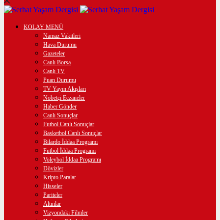
KOLAY MENÜ
Namaz Vakitleri
Hava Durumu
Gazeteler
Canlı Borsa
Canlı TV
Puan Durumu
TV Yayın Akışları
Nöbetçi Eczaneler
Haber Gönder
Canlı Sonuçlar
Futbol Canlı Sonuçlar
Basketbol Canlı Sonuçlar
Bilardo İddaa Programı
Futbol İddaa Programı
Voleybol İddaa Programı
Dövizler
Kripto Paralar
Hisseler
Pariteler
Altınlar
Vizyondaki Filmler