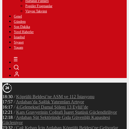
Haftanın Filmleri
Popüler Fragmanlar
Vizyon Takvimi
Genel
Gündem
Son Dakika
Yerel Haberler
İstanbul
Siyaset
Yaşam
18:30
/
Köprülü Beldesi’ne ASM ve 112 İstasyonu
17:57
/
Ardahan’da Sağlık Yatırımları Artıyor
16:17
/
4.Geleneksel Damal Şöleni 13 Eylül’de
12:21
/
Kars Gravyerinin Coğrafi İşaret Statüsü Güçlendiriliyor
12:18
/
Ardahan Süt Sektöründe Gıda Güvenliği Kapasitesi
Güçleniyor
23:32
/
Cağ Kebap İçin Ardahan Köprülü Beldesi’ne Geliyorlar