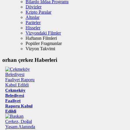
Bilardo İddaa Programı
Dövizler
Kripto Paralar
Altınlar
Pariteler
Hisseler
Vizyondaki Filmler
Haftanın Filmleri
Popüler Fragmanlar
Vizyon Takvimi
orhan çerkez Haberleri
Çekmeköy
Belediyesi
Faaliyet
Raporu Kabul
Edildi