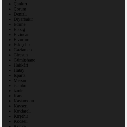
Çankırı
Çorum
Denizli
Diyarbakır
Edirne
Elazığ
Erzincan
Erzurum
Eskişehir
Gaziantep
Giresun
Gümüşhane
Hakkâri
Hatay
Isparta
Mersin
istanbul
izmir
Kars
Kastamonu
Kayseri
Kırklareli
Kırşehir
Kocaeli
Konya