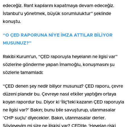
edeceğiz. Rant kapılarını kapatmaya devam edeceğiz.
İstanbul’u yönetmek, büyük sorumluluktur” şeklinde
konuştu.
“O ÇED RAPORUNA NİYE İMZA ATTILAR BİLİYOR
MUSUNUZ?”
Rakibi Kurum’un, “ÇED raporuyla heyelanın ne ilgisi var”
sözlerine gönderme yapan İmamoğlu, konuşmasını şu
sözlerle tamamladı:
“ÇED denen şey nedir biliyor musunuz? ÇED raporu, çevre
düzeni planıdır bu. Çevreye nasıl etkiler yaptığını ortaya
koyan rapordur bu. Diyor ki ‘İliç’teki kazanın ÇED raporuyla
ne ilgisi var?’ Bakın; bunu bile savuşturup, utanmasalar
‘CHP suçlu’ diyecekler. Bakın, utanmasalar derler.
Söyleyeyim mi size ne ilişkisi var? ÇED’de, ‘Heyelan riski