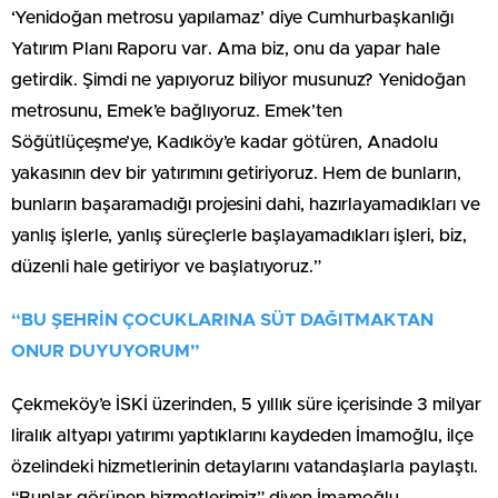
‘Yenidoğan metrosu yapılamaz’ diye Cumhurbaşkanlığı
Yatırım Planı Raporu var. Ama biz, onu da yapar hale
getirdik. Şimdi ne yapıyoruz biliyor musunuz? Yenidoğan
metrosunu, Emek’e bağlıyoruz. Emek’ten
Söğütlüçeşme’ye, Kadıköy’e kadar götüren, Anadolu
yakasının dev bir yatırımını getiriyoruz. Hem de bunların,
bunların başaramadığı projesini dahi, hazırlayamadıkları ve
yanlış işlerle, yanlış süreçlerle başlayamadıkları işleri, biz,
düzenli hale getiriyor ve başlatıyoruz.”
“BU ŞEHRİN ÇOCUKLARINA SÜT DAĞITMAKTAN
ONUR DUYUYORUM”
Çekmeköy’e İSKİ üzerinden, 5 yıllık süre içerisinde 3 milyar
liralık altyapı yatırımı yaptıklarını kaydeden İmamoğlu, ilçe
özelindeki hizmetlerinin detaylarını vatandaşlarla paylaştı.
“Bunlar görünen hizmetlerimiz” diyen İmamoğlu,