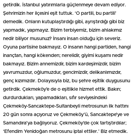
getirdik. İstanbul yatırımlarla güçlenmeye devam ediyor.
Şehrimizin her ilçesini eşit tuttuk. ‘O partili, bu partili’
demedik. Onların kutuplaştırdığı gibi, ayrıştırdığı gibi biz
yapmadık, yapmayız. Bizim terbiyemiz, bizim ahlakımız
nedir biliyor musunuz? İnsanı insan olduğu için severiz.
Oyuna partisine bakmayız. O insanın hangi partiden, hangi
inançtan, hangi kökenden; nerelidir, giyimi kuşamı nedir
bakmayız. Bizim annemizdir, bizim kardeşimizdir, bizim
yavrumuzdur, oğlumuzdur, gencimizdir, delikanlımızdır,
genç kızımızdır. Dolayısıyla biz, bu şehre eşitlik duygusunu
getirdik. Çekmeköy’e de o eşitlikle hizmet ettik. Bakın;
durdurdukları, yapamadıkları, sıfır seviyesindeki
Çekmeköy-Sancaktepe-Sultanbeyli metrosunun ilk hattını
20 gün sonra açıyoruz ve Çekmeköy’ü, Sancaktepe’ye ve
Samandıra’ya bağlıyoruz. Çekmeköy’de çok tartıştırdılar;
‘Efendim Yenidoğan metrosunu iptal ettiler.’ Biz etmedik.