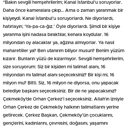
“Bakın sevgili hemşehrilerim; Kanal İstanbul’u soruyorlar.
Daha önce kameralara çıkıp… Ama o zaman yaranmak bir
kişiyeydi. Kanal İstanbul’u soruyorlardı. Ne diyorlardı,
hatırlayın; ‘Ya-pa-ca-ğız.’ Öyle diyorlardı. Şimdi bir kişiye
yaranma işini nadasa bıraktılar, kenara koydular. 16
milyondan oy alacaklar ya, ağzına almıyorlar. Ya nasıl
maharetliler ya? Ben utanırım biliyor musun? Benim yüzüm
kızarır. Bunların yüzü de kızarmıyor. Sevgili hemşehrilerim,
size soruyorum: Siz bir kişiden mi talimat alanı, 16
milyondan mı talimat alanı seçeceksiniz? Bir kişi mi, 16
milyon mu? Bitti. Siz, 16 milyon ne diyorsa, onu yapacak
belediye başkanı seçeceksiniz. Bir de ne yapacaksınız?
Çekmeköy’de Orhan Çerkez’i seçeceksiniz. Allah’ın izniyle
Orhan Çerkez de Çekmeköy halkının talimatlarını yerine
getirecek. Çerkez Başkan, Çekmeköy’ün çocuklarını,
gençlerini, kadınlarını, çevresini, doğasını, yaşamını