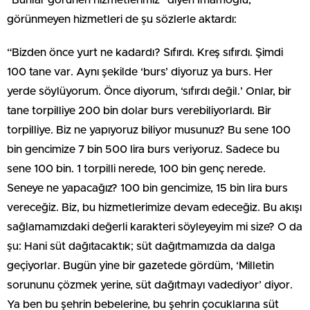
görünmeyen hizmetleri de şu sözlerle aktardı:
“Bizden önce yurt ne kadardı? Sıfırdı. Kreş sıfırdı. Şimdi
100 tane var. Aynı şekilde ‘burs’ diyoruz ya burs. Her
yerde söylüyorum. Önce diyorum, ‘sıfırdı değil.’ Onlar, bir
tane torpilliye 200 bin dolar burs verebiliyorlardı. Bir
torpilliye. Biz ne yapıyoruz biliyor musunuz? Bu sene 100
bin gencimize 7 bin 500 lira burs veriyoruz. Sadece bu
sene 100 bin. 1 torpilli nerede, 100 bin genç nerede.
Seneye ne yapacağız? 100 bin gencimize, 15 bin lira burs
vereceğiz. Biz, bu hizmetlerimize devam edeceğiz. Bu akışı
sağlamamızdaki değerli karakteri söyleyeyim mi size? O da
şu: Hani süt dağıtacaktık; süt dağıtmamızda da dalga
geçiyorlar. Bugün yine bir gazetede gördüm, ‘Milletin
sorununu çözmek yerine, süt dağıtmayı vadediyor’ diyor.
Ya ben bu şehrin bebelerine, bu şehrin çocuklarına süt