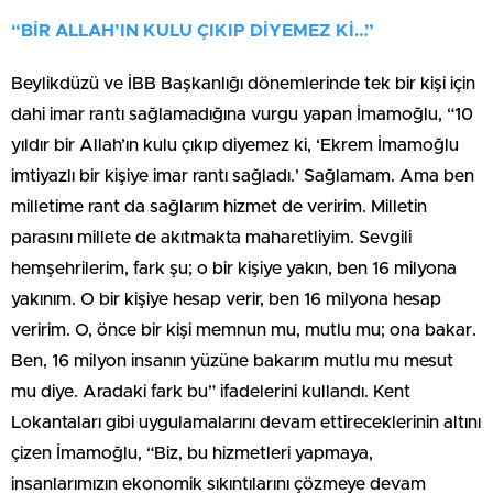
“BİR ALLAH’IN KULU ÇIKIP DİYEMEZ Kİ…”
Beylikdüzü ve İBB Başkanlığı dönemlerinde tek bir kişi için
dahi imar rantı sağlamadığına vurgu yapan İmamoğlu, “10
yıldır bir Allah’ın kulu çıkıp diyemez ki, ‘Ekrem İmamoğlu
imtiyazlı bir kişiye imar rantı sağladı.’ Sağlamam. Ama ben
milletime rant da sağlarım hizmet de veririm. Milletin
parasını millete de akıtmakta maharetliyim. Sevgili
hemşehrilerim, fark şu; o bir kişiye yakın, ben 16 milyona
yakınım. O bir kişiye hesap verir, ben 16 milyona hesap
veririm. O, önce bir kişi memnun mu, mutlu mu; ona bakar.
Ben, 16 milyon insanın yüzüne bakarım mutlu mu mesut
mu diye. Aradaki fark bu” ifadelerini kullandı. Kent
Lokantaları gibi uygulamalarını devam ettireceklerinin altını
çizen İmamoğlu, “Biz, bu hizmetleri yapmaya,
insanlarımızın ekonomik sıkıntılarını çözmeye devam