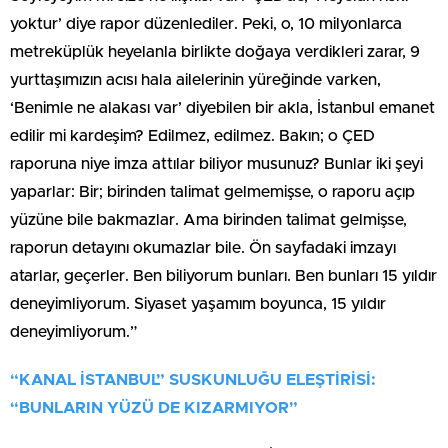
yoktur’ diye rapor düzenlediler. Peki, o, 10 milyonlarca
metreküplük heyelanla birlikte doğaya verdikleri zarar, 9
yurttaşımızın acısı hala ailelerinin yüreğinde varken,
‘Benimle ne alakası var’ diyebilen bir akla, İstanbul emanet
edilir mi kardeşim? Edilmez, edilmez. Bakın; o ÇED
raporuna niye imza attılar biliyor musunuz? Bunlar iki şeyi
yaparlar: Bir; birinden talimat gelmemişse, o raporu açıp
yüzüne bile bakmazlar. Ama birinden talimat gelmişse,
raporun detayını okumazlar bile. Ön sayfadaki imzayı
atarlar, geçerler. Ben biliyorum bunları. Ben bunları 15 yıldır
deneyimliyorum. Siyaset yaşamım boyunca, 15 yıldır
deneyimliyorum.”
“KANAL İSTANBUL” SUSKUNLUĞU ELEŞTİRİSİ:
“BUNLARIN YÜZÜ DE KIZARMIYOR”