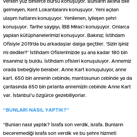
verilen yüz binlerce bursu konuşuyor. Bunların aklına bile
gelmeyen, Kent Lokantalarını konuşuyor. Yeni açılan
ulaşım hatlarını konuşuyor. Yenilenen, iyileşen şehri
konuşuyor. Tarihe saygıyı, İBB Miras’ı konuşuyor. Onlarca
yapılan kütüphanelerimizi konuşuyor. Bakınız; İstihdam
Ofisiyle 2019’da bu arkadaşlar dalga geçtiler. ‘Sizin işiniz
mi dediler?’ İstihdam Ofislerimizde şu ana kadar 180 bin
insanımız iş buldu. İstihdam ofisleri konuşuluyor. Annemiz
orada bebeğiyle beraber. Anne Kart konuşuluyor, anne
kart. 650 bin annenin cebinde, mantosunun cebinde ya da
çantasında 650 bin pırlanta annemizin cebinde Anne Kart
var. İstanbul’u özgürce gezebiliyorlar.
“BUNLARI NASIL YAPTIK?”
“Bunları nasıl yaptık? İsrafa son verdik, israfa. Bunların
beceremediği israfa son verdik ve bu şehre hizmeti