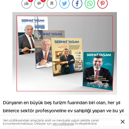
Dünyanın en büyük beş turizm fuarından biri olan, her yıl
binlerce sektör profesyoneline ev sahipliği yapan ve bu yıl
27. kez düzenlenen EMITT Doğu Akdeniz Uluslararası
Veri politikasındaki amaçlarla sınırlı ve mevzuata uygun şekilde çerez
konumlandırmaktayız. Detaylar için
veri politikamızı
inceleyebilirsiniz.
Turizm ve Seyahat Fuarı’nda Kars standı yoğun ilgi gördü.