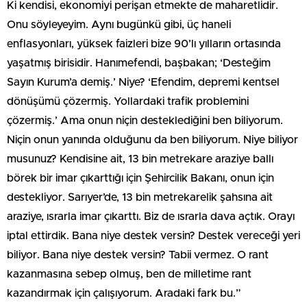
Ki kendisi, ekonomiyi perişan etmekte de maharetlidir.
Onu söyleyeyim. Aynı bugünkü gibi, üç haneli
enflasyonları, yüksek faizleri bize 90’lı yılların ortasında
yaşatmış birisidir. Hanımefendi, başbakan; ‘Desteğim
Sayın Kurum’a demiş.’ Niye? ‘Efendim, depremi kentsel
dönüşümü çözermiş. Yollardaki trafik problemini
çözermiş.’ Ama onun niçin desteklediğini ben biliyorum.
Niçin onun yanında olduğunu da ben biliyorum. Niye biliyor
musunuz? Kendisine ait, 13 bin metrekare araziye ballı
börek bir imar çıkarttığı için Şehircilik Bakanı, onun için
destekliyor. Sarıyer’de, 13 bin metrekarelik şahsına ait
araziye, ısrarla imar çıkarttı. Biz de ısrarla dava açtık. Orayı
iptal ettirdik. Bana niye destek versin? Destek vereceği yeri
biliyor. Bana niye destek versin? Tabii vermez. O rant
kazanmasına sebep olmuş, ben de milletime rant
kazandırmak için çalışıyorum. Aradaki fark bu.”