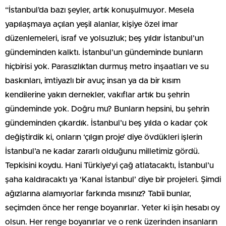
“İstanbul’da bazı şeyler, artık konuşulmuyor. Mesela
yapılaşmaya açılan yeşil alanlar, kişiye özel imar
düzenlemeleri, israf ve yolsuzluk; beş yıldır İstanbul’un
gündeminden kalktı. İstanbul’un gündeminde bunların
hiçbirisi yok. Parasızlıktan durmuş metro inşaatları ve su
baskınları, imtiyazlı bir avuç insan ya da bir kısım
kendilerine yakın dernekler, vakıflar artık bu şehrin
gündeminde yok. Doğru mu? Bunların hepsini, bu şehrin
gündeminden çıkardık. İstanbul’u beş yılda o kadar çok
değiştirdik ki, onların ‘çılgın proje’ diye övdükleri işlerin
İstanbul’a ne kadar zararlı olduğunu milletimiz gördü.
Tepkisini koydu. Hani Türkiye’yi çağ atlatacaktı, İstanbul’u
şaha kaldıracaktı ya ‘Kanal İstanbul’ diye bir projeleri. Şimdi
ağızlarına alamıyorlar farkında mısınız? Tabii bunlar,
seçimden önce her renge boyanırlar. Yeter ki işin hesabı oy
olsun. Her renge boyanırlar ve o renk üzerinden insanların