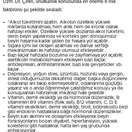
Uzm. Dr. Çetin, unutkanlık konusunda en önemli 8 risk
faktörünü şu şekilde sıraladı:
“Alkol tüketimini azaltın. Alkolün özellikle yüksek
miktarda kullanılması, hem anlık hem de kronik olarak
hafızayı etkiler. Özellikle yüksek dozlarda alkol tüketimi,
derin beyin yapılarında ve korteks geri dönüşümsüz
beyin hasarına kadar giden bir hasara yol açabilir.
Sigara içimi ise oksijen azalması ve damar sertliği
mekanizmaları ile hafızayı olumsuz etkileyebilir.
Bazı ilaçlar hafızada bozulma ve zayıflamaya yol açabilir,
asetilkolin metabolizmasını etkileyen bazı ilaçlar,
antidepresan, antihistaminikler, bazı kas gevşeticiler vb.
ilaçlar.
Depresyon, yoğun stres, üzüntülü, hüzünlü veya gergin,
stresli olduğumuzda dikkatimiz dağılır, başka düşüncelere
odaklanıp anı takip edemeyebiliriz, odaklanma güçlüğü
yaşarız ve o anda öğrenmeye çalıştığımız konuyu ya da
konuşulanları hatırlamak imkânsız hale gelebilir.
Vitamin, demir eksikliği ya da hormonal düzensizlik, B
vitaminleri B9 vitamini (folik asit), B12 vitamini, C, D, E
vitamini eksiklikleri, demir eksikliği, tiroit, böbreküstü bezi
gibi endokrin hastalıklara bağlı hormonal düzensizlikler.
Beyin kan akımını ve dolaşımını etkileyerek beyin
fonksiyonlarını bozan diyabet, hipertansiyon, yüksek
kolesterol gibi hastalıklar, hatta ileri yaş grubunda
enfeksiyonlar.