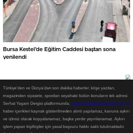
Bursa Kestel’de Eğitim Caddesi baştan sona
yenilendi
Türkiye'den ve Dünya’dan son dakika haberler, köşe yazıları,
magazinden siyasete, spordan seyahate bütün konuların tek adresi
Serhat Yaşam Dergisi platformunda;
www.serhatyasamdergisi.com.tr
haber içerikleri kaynak gösterilmeden alıntı yapılamaz, kanuna aykırı
ve izinsiz olarak kopyalanamaz, başka yerde yayınlanamaz. Aykırı
işlem yapan kişi/kişiler için yasal başvuru hakkı saklı tutulmaktadır.