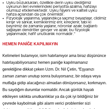
Uyku bozuklukları, özellikle derin uyku dediğimiz
uykunun ileri evrelerindeki periyotta azalma, hafızayı
olumsuz etkilemektedir. Uyku hijyeni ve kaliteli uyku
hafıza açısından da çok önemlidir.
Fizyolojik yaşlanma, yaşlandıkça saçımız beyazlaşır, cildimiz
kırışır ve sarkar, kemiklerimiz erir, kireçlenir, tabi ki
beynimiz de zamanla yaşlanır, nöronlar azalır, bağlantı
sağlayan dendritler gevşer ve azalır, bu fizyolojik
yaşlanmadır, hafif unutkanlık normaldir.”
HEMEN PANİĞE KAPILMAYIN
Kelimeleri bulamıyor, isim hatırlamıyor ama biraz düşününce
hatırlayabiliyorsanız hemen paniğe kapılmamanız
gerektiğine dikkat çeken Uzm. Dr. Nil Çetin, “Eşyanızı
zaman zaman unutup sonra buluyorsanız, bir odaya veya
mutfağa gidip alacağınızı almadan dönüyorsanız, korkmayın.
Bu saydığım durumlar normaldir. Ancak günlük hayatı
etkileyen sıklıkta unutkanlıklar ya da çok iyi bildiğiniz bir
çevrede kaybolmak gibi alarm verici problemler sizi