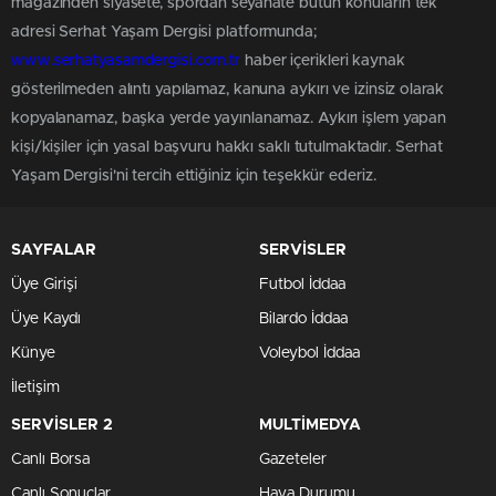
magazinden siyasete, spordan seyahate bütün konuların tek
adresi Serhat Yaşam Dergisi platformunda;
www.serhatyasamdergisi.com.tr
haber içerikleri kaynak
gösterilmeden alıntı yapılamaz, kanuna aykırı ve izinsiz olarak
kopyalanamaz, başka yerde yayınlanamaz. Aykırı işlem yapan
kişi/kişiler için yasal başvuru hakkı saklı tutulmaktadır. Serhat
Yaşam Dergisi'ni tercih ettiğiniz için teşekkür ederiz.
SAYFALAR
SERVİSLER
Üye Girişi
Futbol İddaa
Üye Kaydı
Bilardo İddaa
Künye
Voleybol İddaa
İletişim
SERVİSLER 2
MULTİMEDYA
Canlı Borsa
Gazeteler
Canlı Sonuçlar
Hava Durumu