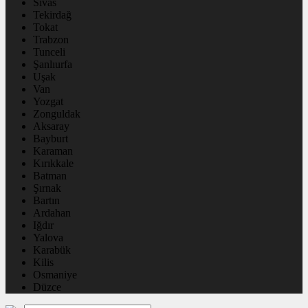
Sivas
Tekirdağ
Tokat
Trabzon
Tunceli
Şanlıurfa
Uşak
Van
Yozgat
Zonguldak
Aksaray
Bayburt
Karaman
Kırıkkale
Batman
Şırnak
Bartın
Ardahan
Iğdır
Yalova
Karabük
Kilis
Osmaniye
Düzce