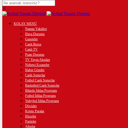
DOLAR
47,7436
$
% 0.18
EURO
KOLAY MENÜ
Namaz Vakitleri
55,2510
€
% 0.32
Hava Durumu
Gazeteler
STERLİN
Canlı Borsa
Canlı TV
64,4811
£
% 0.38
Puan Durumu
TV Yayın Akışları
GRAM ALTIN
Nöbetçi Eczaneler
Haber Gönder
6.660,55
%2,59
Canlı Sonuçlar
Futbol Canlı Sonuçlar
ÇEYREK ALTIN
Basketbol Canlı Sonuçlar
Bilardo İddaa Programı
10.903,00
%2,54
Futbol İddaa Programı
Voleybol İddaa Programı
BİTCOİN
Dövizler
Kripto Paralar
฿
%
Hisseler
Pariteler
Altınlar