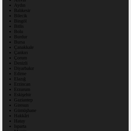
Aydın
Balıkesir
Bilecik
Bingöl
Bitlis
Bolu
Burdur
Bursa
Çanakkale
Çankırı
Çorum
Denizli
Diyarbakır
Edirne
Elazığ
Erzincan
Erzurum
Eskişehir
Gaziantep
Giresun
Gümüşhane
Hakkâri
Hatay
Isparta