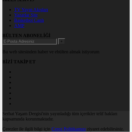
TV Yayın Akışları
Yazarlar Site
Basketbol Canlı
AMP
BÜLTEN ABONELİĞİ
+
Bu web sitesinden haber ve ebülten almak istiyorum
BİZİ TAKİP ET
Serhat Yaşam Dergisi'nin yayınladığı tüm içerikler telif hakları
kapsamında korunmaktadır.
Çerezler ile ilgili bilgi için
Çerez Politikamızı
ziyaret edebilirsiniz.