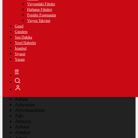
Vizyondaki Filmler
Haftanın Filmleri
Popüler Fragmanlar
Vizyon Takvimi
Genel
Gündem
Son Dakika
Yerel Haberler
İstanbul
Siyaset
Yaşam
İmsak
Vakti
02:00
İstanbul
AÇIK
29°
Adana
Adıyaman
Afyonkarahisar
Ağrı
Amasya
Ankara
Antalya
Artvin