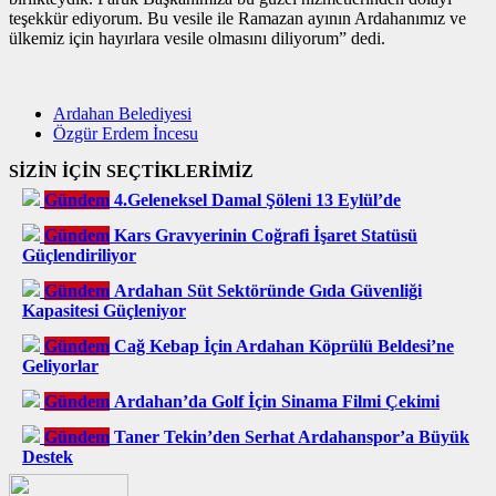
teşekkür ediyorum. Bu vesile ile Ramazan ayının Ardahanımız ve
ülkemiz için hayırlara vesile olmasını diliyorum” dedi.
Ardahan Belediyesi
Özgür Erdem İncesu
SİZİN İÇİN SEÇTİKLERİMİZ
Gündem
4.Geleneksel Damal Şöleni 13 Eylül’de
Gündem
Kars Gravyerinin Coğrafi İşaret Statüsü
Güçlendiriliyor
Gündem
Ardahan Süt Sektöründe Gıda Güvenliği
Kapasitesi Güçleniyor
Gündem
Cağ Kebap İçin Ardahan Köprülü Beldesi’ne
Geliyorlar
Gündem
Ardahan’da Golf İçin Sinama Filmi Çekimi
Gündem
Taner Tekin’den Serhat Ardahanspor’a Büyük
Destek