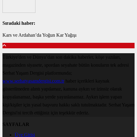
Sıradaki haber:
Kars ve Ardahan’da Yoğun Kar Yağışı
Türkiye'den ve Dünya’dan son dakika haberler, köşe yazıları,
magazinden siyasete, spordan seyahate bütün konuların tek adresi
Serhat Yaşam Dergisi platformunda;
www.serhatyasamdergisi.com.tr
haber içerikleri kaynak
gösterilmeden alıntı yapılamaz, kanuna aykırı ve izinsiz olarak
kopyalanamaz, başka yerde yayınlanamaz. Aykırı işlem yapan
kişi/kişiler için yasal başvuru hakkı saklı tutulmaktadır. Serhat Yaşam
Dergisi'ni tercih ettiğiniz için teşekkür ederiz.
SAYFALAR
Üye Girişi