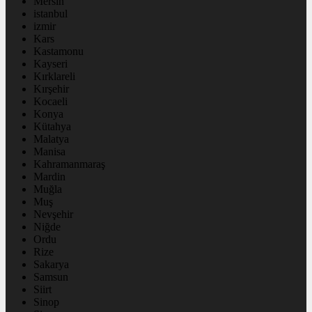
Mersin
istanbul
izmir
Kars
Kastamonu
Kayseri
Kırklareli
Kırşehir
Kocaeli
Konya
Kütahya
Malatya
Manisa
Kahramanmaraş
Mardin
Muğla
Muş
Nevşehir
Niğde
Ordu
Rize
Sakarya
Samsun
Siirt
Sinop