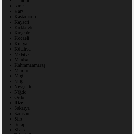
istanbul
izmir
Kars
Kastamonu
Kayseri
Kırklareli
Kırşehir
Kocaeli
Konya
Kütahya
Malatya
Manisa
Kahramanmaraş
Mardin
Muğla
Muş
Nevşehir
Niğde
Ordu
Rize
Sakarya
Samsun
Siirt
Sinop
Sivas