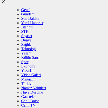
Genel
Gündem
Son Dakika
Yerel Haberler
İstanbul
STK
Siyaset
Dünya
Sağlık
Teknoloji
Yaşam
Kültür Sanat
Spor
Ekonomi
Yazarlar
Video Galeri
Magazin
Türkiye
Namaz Vakitleri
Hava Durumu
Gazeteler
Canlı Borsa
Canlı TV