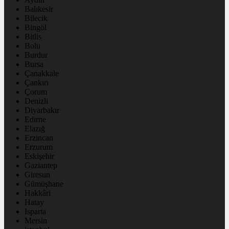
Balıkesir
Bilecik
Bingöl
Bitlis
Bolu
Burdur
Bursa
Çanakkale
Çankırı
Çorum
Denizli
Diyarbakır
Edirne
Elazığ
Erzincan
Erzurum
Eskişehir
Gaziantep
Giresun
Gümüşhane
Hakkâri
Hatay
Isparta
Mersin