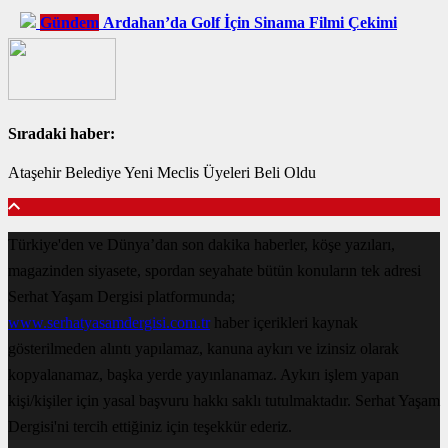
Gündem
Ardahan’da Golf İçin Sinama Filmi Çekimi
Sıradaki haber:
Ataşehir Belediye Yeni Meclis Üyeleri Beli Oldu
Türkiye'den ve Dünya’dan son dakika haberler, köşe yazıları,
magazinden siyasete, spordan seyahate bütün konuların tek adresi
Serhat Yaşam Dergisi platformunda;
www.serhatyasamdergisi.com.tr
haber içerikleri kaynak
gösterilmeden alıntı yapılamaz, kanuna aykırı ve izinsiz olarak
kopyalanamaz, başka yerde yayınlanamaz. Aykırı işlem yapan
kişi/kişiler için yasal başvuru hakkı saklı tutulmaktadır. Serhat Yaşam
Dergisi'ni tercih ettiğiniz için teşekkür ederiz.