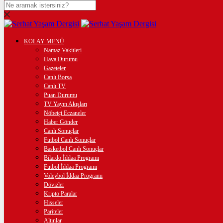
DOLAR
47,7436
$
% 0.18
EURO
KOLAY MENÜ
Namaz Vakitleri
55,2510
€
% 0.32
Hava Durumu
Gazeteler
STERLİN
Canlı Borsa
Canlı TV
64,4811
£
% 0.38
Puan Durumu
TV Yayın Akışları
GRAM ALTIN
Nöbetçi Eczaneler
Haber Gönder
6.660,55
%2,59
Canlı Sonuçlar
Futbol Canlı Sonuçlar
ÇEYREK ALTIN
Basketbol Canlı Sonuçlar
Bilardo İddaa Programı
10.903,00
%2,54
Futbol İddaa Programı
Voleybol İddaa Programı
BİTCOİN
Dövizler
Kripto Paralar
3102184
฿
%0.2
Hisseler
Pariteler
Altınlar