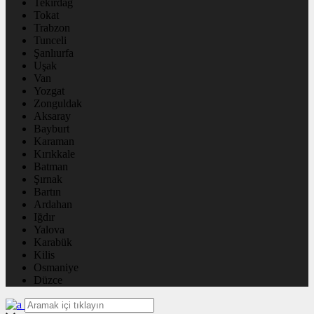
Tekirdağ
Tokat
Trabzon
Tunceli
Şanlıurfa
Uşak
Van
Yozgat
Zonguldak
Aksaray
Bayburt
Karaman
Kırıkkale
Batman
Şırnak
Bartın
Ardahan
Iğdır
Yalova
Karabük
Kilis
Osmaniye
Düzce