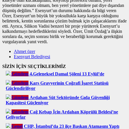
kitleyle olan kucaklaşmam, sosyoloji profesörü olmam, yerel
yönetimler uzmanı olmam, ben yerel yönetimlere pat diye dışarıdan
düşmüş değilim.” Esenyurt’un durumu hakkında da bilgi veren
Özer, Esenyurt’un büyük bir yoksullukla karşı karşıya olduğunu
belirterek, kentin sorunlarına çözüm bulmak için çalışacaklarını ifade
etti. Ayrıca, Silikon Vadisi benzeri bir proje yürüterek Esenyurt’u
kalkındırmayı hedeflediklerini söyledi. Özer, Ümit Özdağ’a ilişkin
sorulara da, seçim sonrası birlik ve beraberliği korumak gerektiğini
vurgulayarak yanıt verdi.
Ahmet özer
Esenyurt Belediyesi
SİZİN İÇİN SEÇTİKLERİMİZ
Gündem
4.Geleneksel Damal Şöleni 13 Eylül’de
Gündem
Kars Gravyerinin Coğrafi İşaret Statüsü
Güçlendiriliyor
Gündem
Ardahan Süt Sektöründe Gıda Güvenliği
Kapasitesi Güçleniyor
Gündem
Cağ Kebap İçin Ardahan Köprülü Beldesi’ne
Geliyorlar
Genel
CHP, İstanbul’da 23 ilçe Başkan Atamasını Yaptı