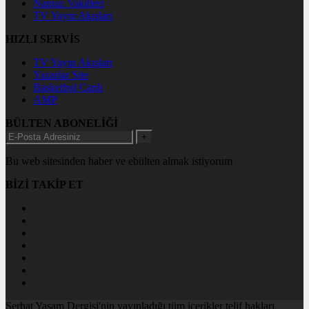
Namaz Vakitleri
TV Yayın Akışları
HIZLI SERVİS
TV Yayın Akışları
Yazarlar Site
Basketbol Canlı
AMP
BÜLTEN ABONELİĞİ
+
Bu web sitesinden haber ve ebülten almak istiyorum
BİZİ TAKİP ET
Serhat Yaşam Dergisi'nin yayınladığı tüm içerikler telif hakları