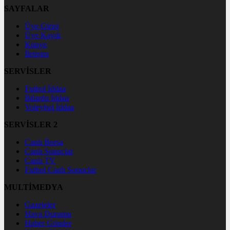
SAYFALAR
Üye Girişi
Üye Kaydı
Künye
İletişim
SERVİSLER
Futbol İddaa
Bilardo İddaa
Voleybol İddaa
SERVİSLER 2
Canlı Borsa
Canlı Sonuçlar
Canlı TV
Futbol Canlı Sonuçlar
MULTİMEDYA
Gazeteler
Hava Durumu
Haber Gönder