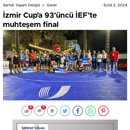
Eylül 2, 2024
Serhat Yaşam Dergisi
Genel
İzmir Cup’a 93’üncü İEF’te
muhteşem final
0
0