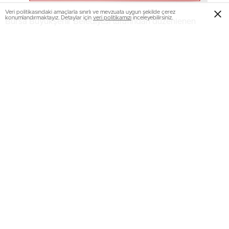
Veri politikasındaki amaçlarla sınırlı ve mevzuata uygun şekilde çerez
konumlandırmaktayız. Detaylar için
veri politikamızı
inceleyebilirsiniz.
Bursa Büyükşehir Belediyesi tarafından düzenlenen
Türkiye’nin en büyük Graffiti Şenliği, farklı ülkelerden ve
farklı şehirlerden gelen 64 sanatçının katılımıyla başladı.
Hüdavendigar Parkı’na kurularak adeta tuvale
dönüştürülen panolar, Bursa’nın ana cadde ve
meydanlarında sergilenecek.
Bursa Büyükşehir Belediyesi’nin bu yıl üçüncüsünü
düzenlediği Türkiye’nin en büyük Graffiti Şenliği,
Hüdavendigar Kent Parkı’nda yapıldı. İstanbul, İzmir,
Ankara, Balıkesir, Uşak, Adana, Muğla, Kocaeli, Burdur,
Kırklareli, Mardin, Hatay, Kahramanmaraş, Bursa ve yurt
dışından olmak üzere toplam 64 graffiti sanatçısı, iki gün
boyunca şenlik için hazırlanan alanda hünerlerini sergiledi.
Bursalıların da yoğun ilgi gösterdiği şenlikte, panolar adeta