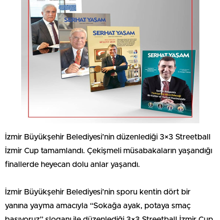
İzmir Büyükşehir Belediyesi’nin düzenlediği 3×3 Streetball
İzmir Cup tamamlandı. Çekişmeli müsabakaların yaşandığı
finallerde heyecan dolu anlar yaşandı.
İzmir Büyükşehir Belediyesi’nin sporu kentin dört bir
yanına yayma amacıyla “Sokağa ayak, potaya smaç
basıyoruz” sloganı ile düzenlediği 3×3 Streetball İzmir Cup