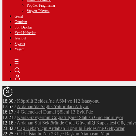
Haftanın Filmleri
Popüler Fragmanlar
Vizyon Takvimi
Genel
Gündem
Son Dakika
Yerel Haberler
İstanbul
Siyaset
Yaşam
18:30
/
Köprülü Beldesi’ne ASM ve 112 İstasyonu
17:57
/
Ardahan’da Sağlık Yatırımları Artıyor
16:17
/
4.Geleneksel Damal Şöleni 13 Eylül’de
12:21
/
Kars Gravyerinin Coğrafi İşaret Statüsü Güçlendiriliyor
12:18
/
Ardahan Süt Sektöründe Gıda Güvenliği Kapasitesi Güçleniy
23:32
/
Cağ Kebap İçin Ardahan Köprülü Beldesi’ne Geliyorlar
22:25
/
CHP, İstanbul’da 23 ilçe Başkan Atamasını Yaptı