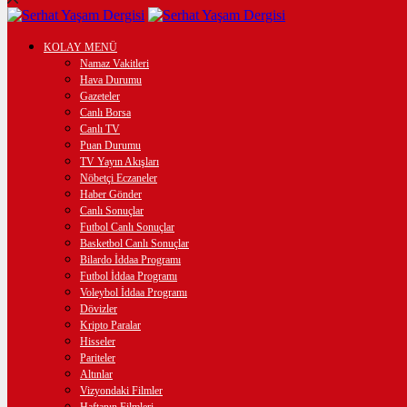
KOLAY MENÜ
Namaz Vakitleri
Hava Durumu
Gazeteler
Canlı Borsa
Canlı TV
Puan Durumu
TV Yayın Akışları
Nöbetçi Eczaneler
Haber Gönder
Canlı Sonuçlar
Futbol Canlı Sonuçlar
Basketbol Canlı Sonuçlar
Bilardo İddaa Programı
Futbol İddaa Programı
Voleybol İddaa Programı
Dövizler
Kripto Paralar
Hisseler
Pariteler
Altınlar
Vizyondaki Filmler