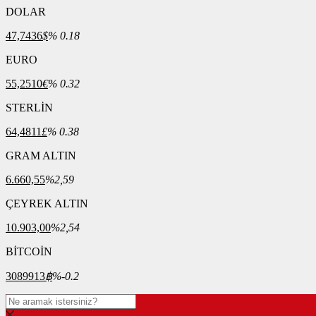
DOLAR
47,7436
$
% 0.18
EURO
55,2510
€
% 0.32
STERLİN
64,4811
£
% 0.38
GRAM ALTIN
6.660,55
%2,59
ÇEYREK ALTIN
10.903,00
%2,54
BİTCOİN
3089913
฿
%-0.2