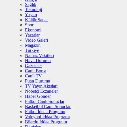
Sağlık
Teknoloji
Yaşam
Kültür Sanat
Spor
Ekonomi
Yazarlar
Video Galeri
Magazin
Türkiye
Namaz Vakitleri
Hava Durumu
Gazeteler
Canlı Borsa
Canlı TV
Puan Durumu
TV Yayın Akışları
Nöbetçi Eczaneler
Haber Gönder
Futbol Canlı Sonuçlar
Basketbol Canlı Sonuçlar
Futbol İddaa Programı
Voleybol İddaa Programı
Bilardo İddaa Programı
Dövizler