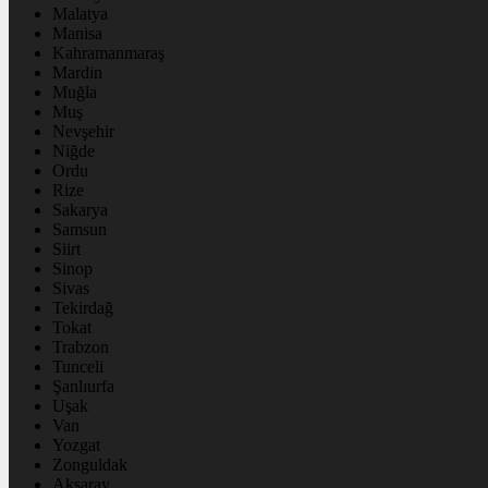
Malatya
Manisa
Kahramanmaraş
Mardin
Muğla
Muş
Nevşehir
Niğde
Ordu
Rize
Sakarya
Samsun
Siirt
Sinop
Sivas
Tekirdağ
Tokat
Trabzon
Tunceli
Şanlıurfa
Uşak
Van
Yozgat
Zonguldak
Aksaray