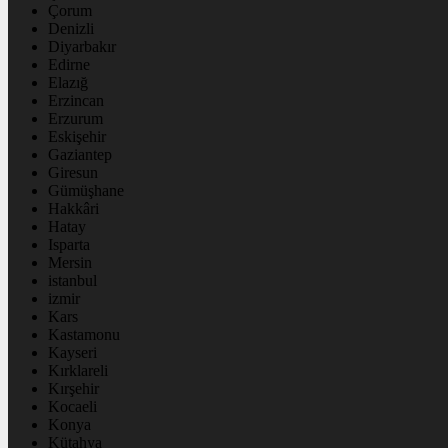
Çorum
Denizli
Diyarbakır
Edirne
Elazığ
Erzincan
Erzurum
Eskişehir
Gaziantep
Giresun
Gümüşhane
Hakkâri
Hatay
Isparta
Mersin
istanbul
izmir
Kars
Kastamonu
Kayseri
Kırklareli
Kırşehir
Kocaeli
Konya
Kütahya