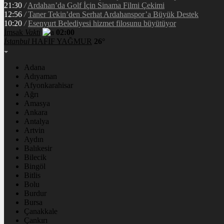
21:30
/
Ardahan’da Golf İçin Sinama Filmi Çekimi
12:56
/
Taner Tekin’den Serhat Ardahanspor’a Büyük Destek
10:20
/
Esenyurt Belediyesi hizmet filosunu büyütüyor
İmsak
Vakti
02:00
İstanbul
HAFİF YAĞMUR
26°
Adana
Adıyaman
Afyonkarahisar
Ağrı
Amasya
Ankara
Antalya
Artvin
Aydın
Balıkesir
Bilecik
Bingöl
Bitlis
Bolu
Burdur
Bursa
Çanakkale
Çankırı