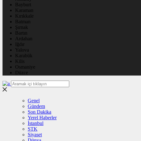
Bayburt
Karaman
Kırıkkale
Batman
Şırnak
Bartın
Ardahan
Iğdır
Yalova
Karabük
Kilis
Osmaniye
Düzce
Genel
Gündem
Son Dakika
Yerel Haberler
İstanbul
STK
Siyaset
Dünya