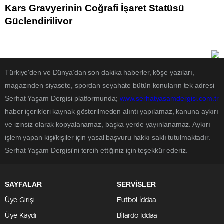
Kars Gravyerinin Coğrafi İşaret Statüsü
Güçlendiriliyor
Türkiye'den ve Dünya’dan son dakika haberler, köşe yazıları,
magazinden siyasete, spordan seyahate bütün konuların tek adresi
Serhat Yaşam Dergisi platformunda;
www.serhatyasamdergisi.com.tr
haber içerikleri kaynak gösterilmeden alıntı yapılamaz, kanuna aykırı
ve izinsiz olarak kopyalanamaz, başka yerde yayınlanamaz. Aykırı
işlem yapan kişi/kişiler için yasal başvuru hakkı saklı tutulmaktadır.
Serhat Yaşam Dergisi'ni tercih ettiğiniz için teşekkür ederiz.
SAYFALAR
SERVİSLER
Üye Girişi
Futbol İddaa
Üye Kaydı
Bilardo İddaa