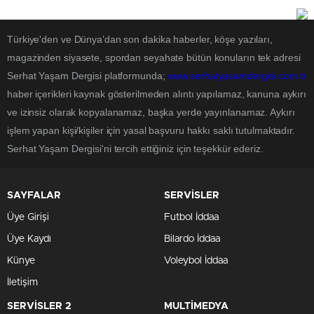
Türkiye'den ve Dünya’dan son dakika haberler, köşe yazıları,
magazinden siyasete, spordan seyahate bütün konuların tek adresi
Serhat Yaşam Dergisi platformunda;
www.serhatyasamdergisi.com.tr
haber içerikleri kaynak gösterilmeden alıntı yapılamaz, kanuna aykırı
ve izinsiz olarak kopyalanamaz, başka yerde yayınlanamaz. Aykırı
işlem yapan kişi/kişiler için yasal başvuru hakkı saklı tutulmaktadır.
Serhat Yaşam Dergisi'ni tercih ettiğiniz için teşekkür ederiz.
SAYFALAR
SERVİSLER
Üye Girişi
Futbol İddaa
Üye Kaydı
Bilardo İddaa
Künye
Voleybol İddaa
İletişim
SERVİSLER 2
MULTİMEDYA