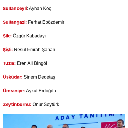
: Ayhan Koç
Sultanbeyli
Ferhat Epözdemir
Sultangazi:
Özgür Kabadayı
Şile:
Resul Emrah Şahan
Şişli:
Eren Ali Bingöl
Tuzla:
Sinem Dedetaş
Üsküdar:
Aykut Erdoğdu
Ümraniye:
Onur Soytürk
Zeytinburnu: