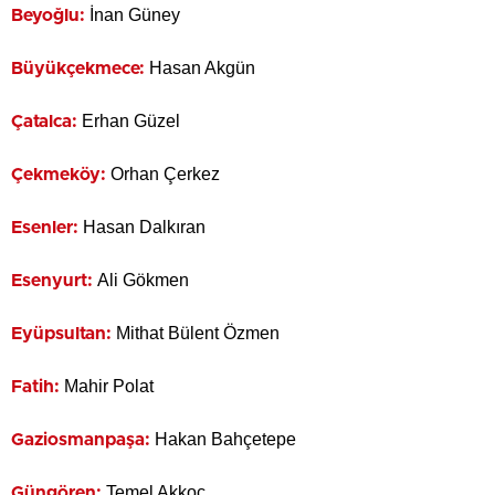
İnan Güney
Beyoğlu:
Hasan Akgün
Büyükçekmece:
Erhan Güzel
Çatalca:
Orhan Çerkez
Çekmeköy:
Hasan Dalkıran
Esenler:
Ali Gökmen
Esenyurt:
Mithat Bülent Özmen
Eyüpsultan:
Mahir Polat
Fatih:
Hakan Bahçetepe
Gaziosmanpaşa:
Temel Akkoç
Güngören: