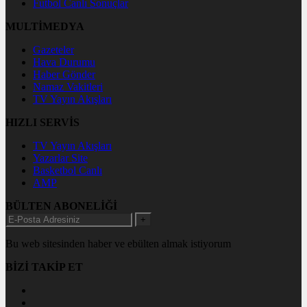
Futbol Canlı Sonuçlar
MULTİMEDYA
Gazeteler
Hava Durumu
Haber Gönder
Namaz Vakitleri
TV Yayın Akışları
HIZLI SERVİS
TV Yayın Akışları
Yazarlar Site
Basketbol Canlı
AMP
BÜLTEN ABONELİĞİ
+
Bu web sitesinden haber ve ebülten almak istiyorum
BİZİ TAKİP ET