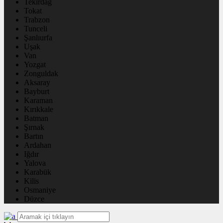
Tekirdağ
Tokat
Trabzon
Tunceli
Şanlıurfa
Uşak
Van
Yozgat
Zonguldak
Aksaray
Bayburt
Karaman
Kırıkkale
Batman
Şırnak
Bartın
Ardahan
Iğdır
Yalova
Karabük
Kilis
Osmaniye
Düzce