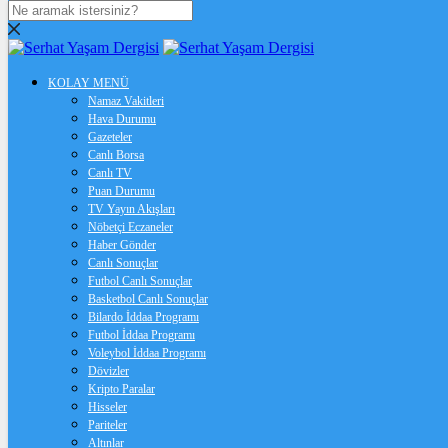
DOLAR
47,6959
$
% 0.14
EURO
KOLAY MENÜ
Namaz Vakitleri
55,1930
€
% 0.31
Hava Durumu
Gazeteler
STERLİN
Canlı Borsa
Canlı TV
64,4529
£
% 0.4
Puan Durumu
TV Yayın Akışları
GRAM ALTIN
Nöbetçi Eczaneler
Haber Gönder
6.669,14
%2,72
Canlı Sonuçlar
Futbol Canlı Sonuçlar
ÇEYREK ALTIN
Basketbol Canlı Sonuçlar
Bilardo İddaa Programı
10.925,00
%2,75
Futbol İddaa Programı
Voleybol İddaa Programı
BİTCOİN
Dövizler
Kripto Paralar
฿
%
Hisseler
Pariteler
Altınlar