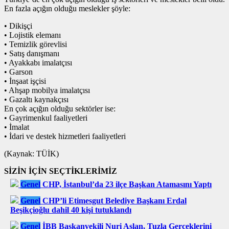
En fazla açığın olduğu meslekler şöyle:
• Dikişçi
• Lojistik elemanı
• Temizlik görevlisi
• Satış danışmanı
• Ayakkabı imalatçısı
• Garson
• İnşaat işçisi
• Ahşap mobilya imalatçısı
• Gazaltı kaynakçısı
En çok açığın olduğu sektörler ise:
• Gayrimenkul faaliyetleri
• İmalat
• İdari ve destek hizmetleri faaliyetleri
(Kaynak: TÜİK)
SİZİN İÇİN SEÇTİKLERİMİZ
Genel
CHP, İstanbul’da 23 ilçe Başkan Atamasını Yaptı
Genel
CHP’li Etimesgut Belediye Başkanı Erdal
Beşikçioğlu dahil 40 kişi tutuklandı
Genel
İBB Başkanvekili Nuri Aslan, Tuzla Gerçeklerini