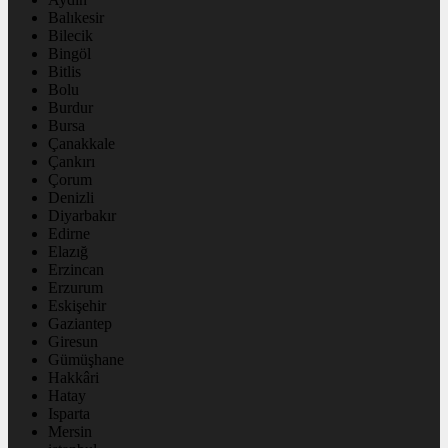
Balıkesir
Bilecik
Bingöl
Bitlis
Bolu
Burdur
Bursa
Çanakkale
Çankırı
Çorum
Denizli
Diyarbakır
Edirne
Elazığ
Erzincan
Erzurum
Eskişehir
Gaziantep
Giresun
Gümüşhane
Hakkâri
Hatay
Isparta
Mersin