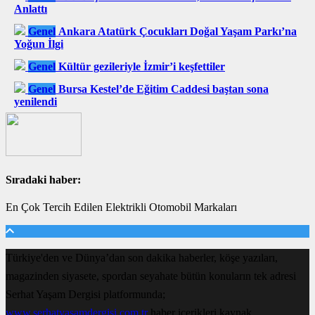
Anlattı
Genel
Ankara Atatürk Çocukları Doğal Yaşam Parkı’na
Yoğun İlgi
Genel
Kültür gezileriyle İzmir’i keşfettiler
Genel
Bursa Kestel’de Eğitim Caddesi baştan sona
yenilendi
Sıradaki haber:
En Çok Tercih Edilen Elektrikli Otomobil Markaları
Türkiye'den ve Dünya’dan son dakika haberler, köşe yazıları,
magazinden siyasete, spordan seyahate bütün konuların tek adresi
Serhat Yaşam Dergisi platformunda;
www.serhatyasamdergisi.com.tr
haber içerikleri kaynak