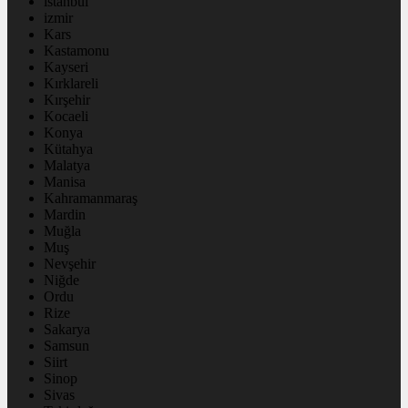
istanbul
izmir
Kars
Kastamonu
Kayseri
Kırklareli
Kırşehir
Kocaeli
Konya
Kütahya
Malatya
Manisa
Kahramanmaraş
Mardin
Muğla
Muş
Nevşehir
Niğde
Ordu
Rize
Sakarya
Samsun
Siirt
Sinop
Sivas