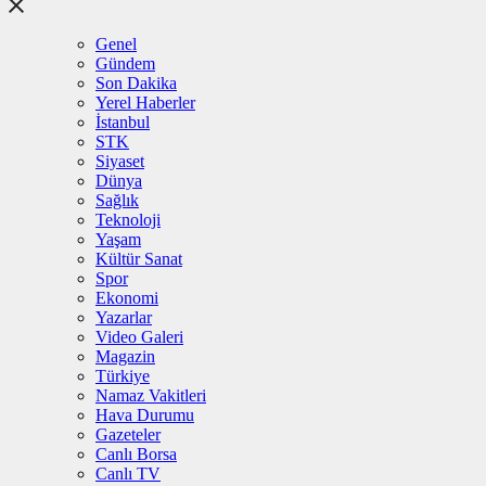
Genel
Gündem
Son Dakika
Yerel Haberler
İstanbul
STK
Siyaset
Dünya
Sağlık
Teknoloji
Yaşam
Kültür Sanat
Spor
Ekonomi
Yazarlar
Video Galeri
Magazin
Türkiye
Namaz Vakitleri
Hava Durumu
Gazeteler
Canlı Borsa
Canlı TV