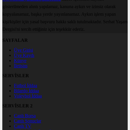
gösterilmeden alıntı yapılamaz, kanuna aykırı ve izinsiz olarak
kopyalanamaz, başka yerde yayınlanamaz. Aykırı işlem yapan
kişi/kişiler için yasal başvuru hakkı saklı tutulmaktadır. Serhat Yaşam
Dergisi'ni tercih ettiğiniz için teşekkür ederiz.
SAYFALAR
Üye Girişi
Üye Kaydı
Künye
İletişim
SERVİSLER
Futbol İddaa
Bilardo İddaa
Voleybol İddaa
SERVİSLER 2
Canlı Borsa
Canlı Sonuçlar
Canlı TV