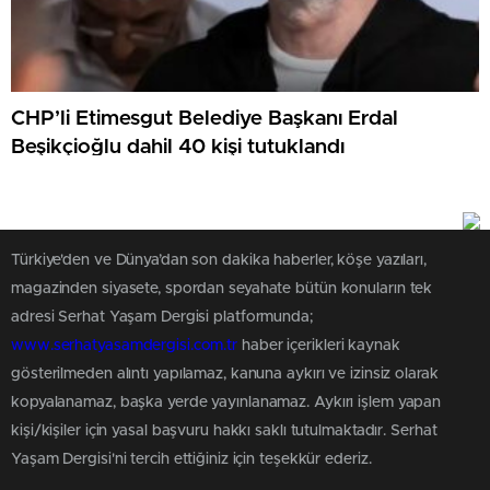
CHP’li Etimesgut Belediye Başkanı Erdal
Beşikçioğlu dahil 40 kişi tutuklandı
Türkiye'den ve Dünya’dan son dakika haberler, köşe yazıları,
magazinden siyasete, spordan seyahate bütün konuların tek
adresi Serhat Yaşam Dergisi platformunda;
www.serhatyasamdergisi.com.tr
haber içerikleri kaynak
gösterilmeden alıntı yapılamaz, kanuna aykırı ve izinsiz olarak
kopyalanamaz, başka yerde yayınlanamaz. Aykırı işlem yapan
kişi/kişiler için yasal başvuru hakkı saklı tutulmaktadır. Serhat
Yaşam Dergisi'ni tercih ettiğiniz için teşekkür ederiz.