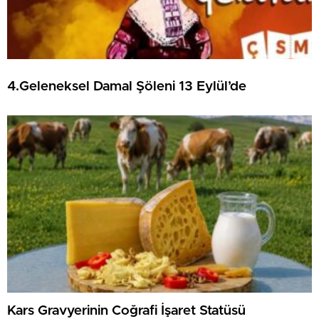
4.Geleneksel Damal Şöleni 13 Eylül’de
Kars Gravyerinin Coğrafi İşaret Statüsü