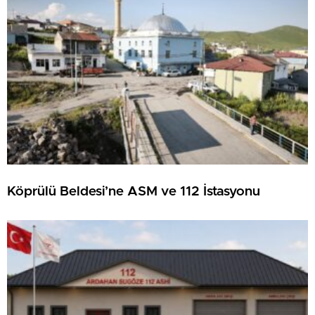
Köprülü Beldesi’ne ASM ve 112 İstasyonu