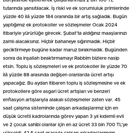
bünyesinde eşitlenerek çalışanlarımıza 2 bin 100 TL
tutarında yansıtılacak. İş riski ve ek sorumluluk primlerinde
yüzde 40 ilâ yüzde 184 oranında bir artış sağladık. Bugün
yaptığımız ek protokoller ve sözleşmeler Ocak 2024
itibariyle yürürlüğe girecek. Şubat’ta aldığınız maaşlarınızı
zamlı alacaksınız. Hiçbir bahaneye sığınmadık. Hiçbir
geciktirmeye bugüne kadar maruz bırakmadık. Bugünden
sonra da inşallah bıraktırmamayı Rabbim bizlere nasip
etsin. Toplu iş sözleşmeleri ve ek protokoller ile yüzde 70
ilâ yüzde 88 arasında değişen oranlarda ücret artışı
yapacağız. Bu aydan itibaren toplu iş sözleşmesine ve ek
protokollere göre asgari ücret artışları ve benzeri
enflasyon artışlarıyla alakalı sözleşmeler zaten var. 45
saat çalışma sisteminde çalışan arkadaşlarımız için en
düşük ücretli kadrolarında görev yapan 3 yıl kıdemli evli
ve 2 çocuk sahibi olanlar için en az ücret 33 bin 700 TL’ye