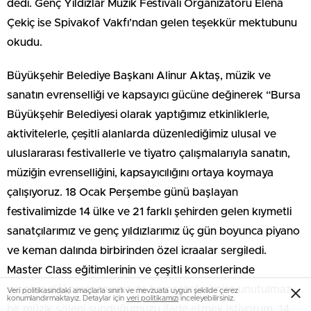
dedi. Genç Yıldızlar Müzik Festivali Organizatörü Elena
Çekiç ise Spivakof Vakfı’ndan gelen teşekkür mektubunu
okudu.
Büyükşehir Belediye Başkanı Alinur Aktaş, müzik ve
sanatın evrenselliği ve kapsayıcı gücüne değinerek “Bursa
Büyükşehir Belediyesi olarak yaptığımız etkinliklerle,
aktivitelerle, çeşitli alanlarda düzenlediğimiz ulusal ve
uluslararası festivallerle ve tiyatro çalışmalarıyla sanatın,
müziğin evrenselliğini, kapsayıcılığını ortaya koymaya
çalışıyoruz. 18 Ocak Perşembe günü başlayan
festivalimizde 14 ülke ve 21 farklı şehirden gelen kıymetli
sanatçılarımız ve genç yıldızlarımız üç gün boyunca piyano
ve keman dalında birbirinden özel icraalar sergiledi.
Master Class eğitimlerinin ve çeşitli konserlerinde
sergilendiği programımız da hemşehrilerimize unutulmaz
Veri politikasındaki amaçlarla sınırlı ve mevzuata uygun şekilde çerez
konumlandırmaktayız. Detaylar için
veri politikamızı
inceleyebilirsiniz.
bir müzik şöleni sunduğumuzu ifade etmek istiyorum. 14