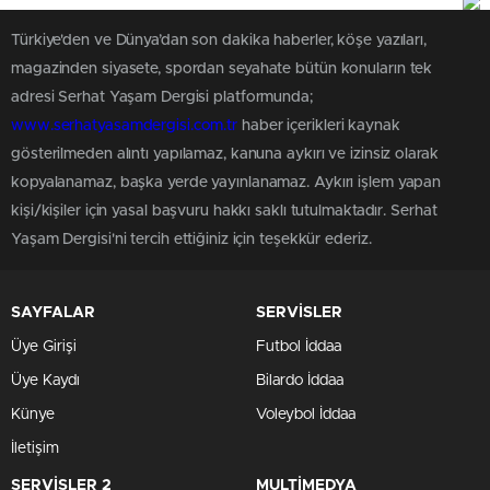
Türkiye'den ve Dünya’dan son dakika haberler, köşe yazıları,
magazinden siyasete, spordan seyahate bütün konuların tek
adresi Serhat Yaşam Dergisi platformunda;
www.serhatyasamdergisi.com.tr
haber içerikleri kaynak
gösterilmeden alıntı yapılamaz, kanuna aykırı ve izinsiz olarak
kopyalanamaz, başka yerde yayınlanamaz. Aykırı işlem yapan
kişi/kişiler için yasal başvuru hakkı saklı tutulmaktadır. Serhat
Yaşam Dergisi'ni tercih ettiğiniz için teşekkür ederiz.
SAYFALAR
SERVİSLER
Üye Girişi
Futbol İddaa
Üye Kaydı
Bilardo İddaa
Künye
Voleybol İddaa
İletişim
SERVİSLER 2
MULTİMEDYA