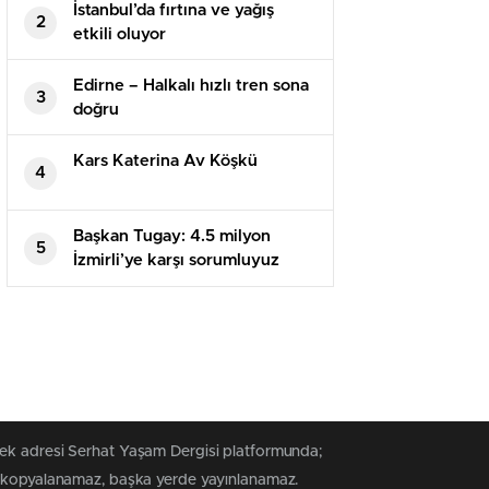
İstanbul’da fırtına ve yağış
2
etkili oluyor
Edirne – Halkalı hızlı tren sona
3
doğru
Kars Katerina Av Köşkü
4
Başkan Tugay: 4.5 milyon
5
İzmirli’ye karşı sorumluyuz
tek adresi Serhat Yaşam Dergisi platformunda;
rak kopyalanamaz, başka yerde yayınlanamaz.