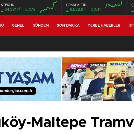
STERLİN
GRAM ALTIN
Ç
£
64,2317
% 0.18
6.522,84
%0,41
00:00
00:00
00:00
00:00
NÜ
GENEL
GÜNDEM
SON DAKIKA
YEREL HABERLER
İS
köy-Maltepe Tramva