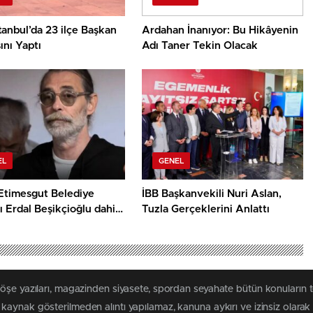
tanbul’da 23 ilçe Başkan
Ardahan İnanıyor: Bu Hikâyenin
nı Yaptı
Adı Taner Tekin Olacak
EL
GENEL
 Etimesgut Belediye
İBB Başkanvekili Nuri Aslan,
 Erdal Beşikçioğlu dahil
Tuzla Gerçeklerini Anlattı
 tutuklandı
köşe yazıları, magazinden siyasete, spordan seyahate bütün konuların 
i kaynak gösterilmeden alıntı yapılamaz, kanuna aykırı ve izinsiz ola