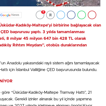
0
News
 Üsküdar-Kadıköy-Maltepe’yi birbirine bağlayacak olan
in ÇED başvurusu yaptı. 3 yılda tamamlanması
eli, 8 milyar 45 milyon 647 bin 428 TL olarak
Kadıköy Rıhtım Meydanı”, otobüs duraklarından
ul’un Anadolu yakasındaki raylı sistem ağını tamamlayacak
ttı için İstanbul Valiliğine ÇED başvurusunda bulundu.
NİYOR
ere göre “Üsküdar-Kadıköy-Maltepe Tramvay Hattı”, 21
acak. Gerekli izinler alınarak bu yıl içinde yapımına
ması ve 2027 yılında işletmeye alınması öngörülüyor.