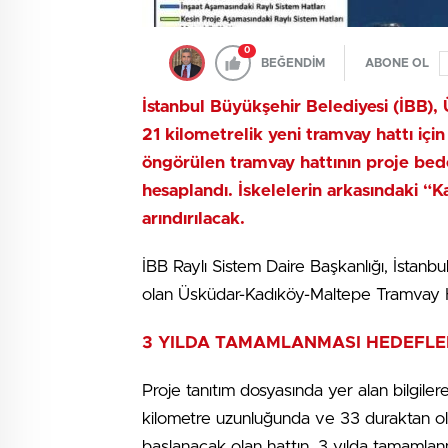
0
BEĞENDİM
ABONE OL
İstanbul Büyükşehir Belediyesi (İBB),
21 kilometrelik yeni tramvay hattı iç
öngörülen tramvay hattının proje bed
hesaplandı. İskelelerin arkasındaki “
arındırılacak.
İBB Raylı Sistem Daire Başkanlığı, İstanb
olan Üsküdar-Kadıköy-Maltepe Tramvay Ha
3 YILDA TAMAMLANMASI HEDEFLE
Proje tanıtım dosyasında yer alan bilgil
kilometre uzunluğunda ve 33 duraktan oluş
başlanacak olan hattın, 3 yılda tamamlan