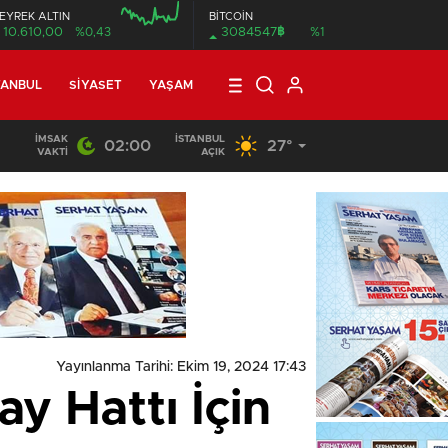
EYREK ALTIN
BİTCOİN
฿
10.610,00
%0,43
3084547
%1
00:00
TANBUL
SIYASET
YAŞAM
İMSAK
İSTANBUL
02:00
27°
VAKTI
AÇIK
Yayınlanma Tarihi: Ekim 19, 2024 17:43
y Hattı İçin