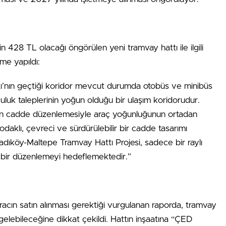
n 428 TL olacağı öngörülen yeni tramvay hattı ile ilgili
me yapıldı:
’nın geçtiği koridor mevcut durumda otobüs ve minibüs
lculuk taleplerinin yoğun olduğu bir ulaşım koridorudur.
an cadde düzenlemesiyle araç yoğunluğunun ortadan
n odaklı, çevreci ve sürdürülebilir bir cadde tasarımı
dıköy-Maltepe Tramvay Hattı Projesi, sadece bir raylı
 bir düzenlemeyi hedeflemektedir.”
 aracın satın alınması gerektiği vurgulanan raporda, tramvay
a gelebileceğine dikkat çekildi. Hattın inşaatına “ÇED