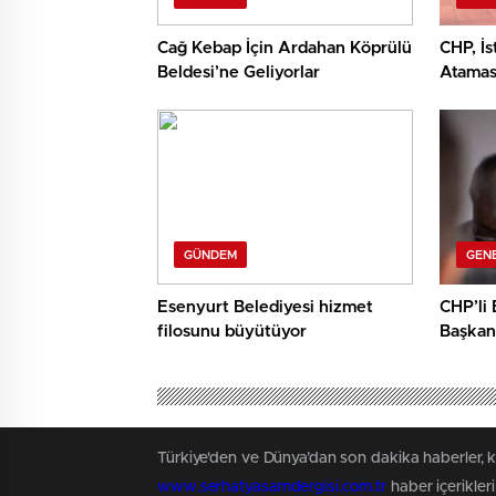
Cağ Kebap İçin Ardahan Köprülü
CHP, İs
Beldesi’ne Geliyorlar
Ataması
GÜNDEM
GEN
Esenyurt Belediyesi hizmet
CHP’li
filosunu büyütüyor
Başkanı
40 kişi
Türkiye'den ve Dünya’dan son dakika haberler, 
www.serhatyasamdergisi.com.tr
haber içerikler