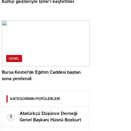
Kültür gezileriyle İzmir’i keşfettiler
GENEL
Bursa Kestel’de Eğitim Caddesi baştan
sona yenilendi
KATEGORİNİN POPÜLERLERİ
Atatürkçü Düşünce Derneği
1
Genel Başkanı Hüsnü Bozkurt
Konuşması