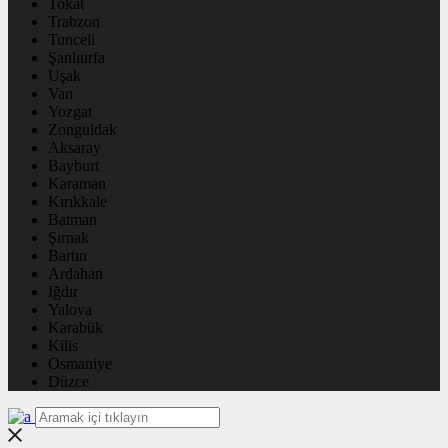
Tokat
Trabzon
Tunceli
Şanlıurfa
Uşak
Van
Yozgat
Zonguldak
Aksaray
Bayburt
Karaman
Kırıkkale
Batman
Şırnak
Bartın
Ardahan
Iğdır
Yalova
Karabük
Kilis
Osmaniye
Düzce