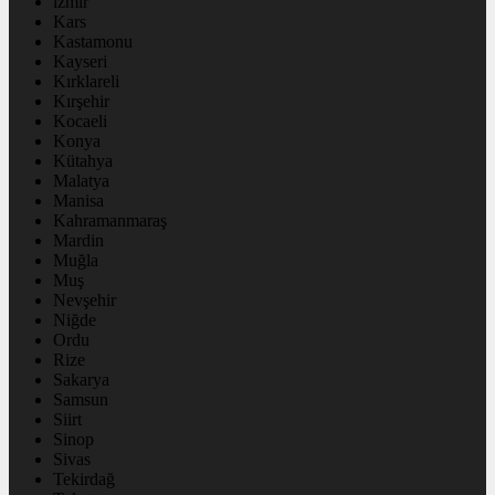
izmir
Kars
Kastamonu
Kayseri
Kırklareli
Kırşehir
Kocaeli
Konya
Kütahya
Malatya
Manisa
Kahramanmaraş
Mardin
Muğla
Muş
Nevşehir
Niğde
Ordu
Rize
Sakarya
Samsun
Siirt
Sinop
Sivas
Tekirdağ