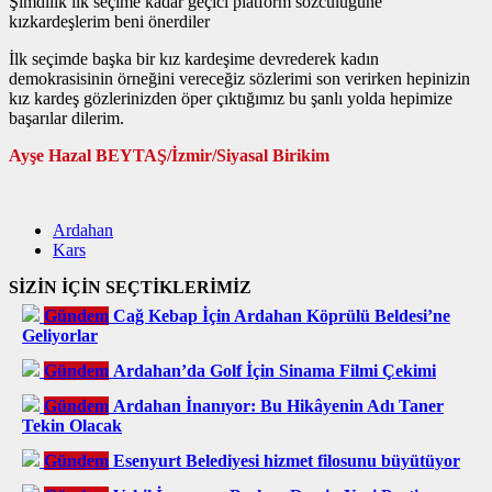
Şimdilik ilk seçime kadar geçici platform sözcülüğüne
kızkardeşlerim beni önerdiler
İlk seçimde başka bir kız kardeşime devrederek kadın
demokrasisinin örneğini vereceğiz sözlerimi son verirken hepinizin
kız kardeş gözlerinizden öper çıktığımız bu şanlı yolda hepimize
başarılar dilerim.
Ayşe Hazal BEYTAŞ/İzmir/Siyasal Birikim
Ardahan
Kars
SİZİN İÇİN SEÇTİKLERİMİZ
Gündem
Cağ Kebap İçin Ardahan Köprülü Beldesi’ne
Geliyorlar
Gündem
Ardahan’da Golf İçin Sinama Filmi Çekimi
Gündem
Ardahan İnanıyor: Bu Hikâyenin Adı Taner
Tekin Olacak
Gündem
Esenyurt Belediyesi hizmet filosunu büyütüyor