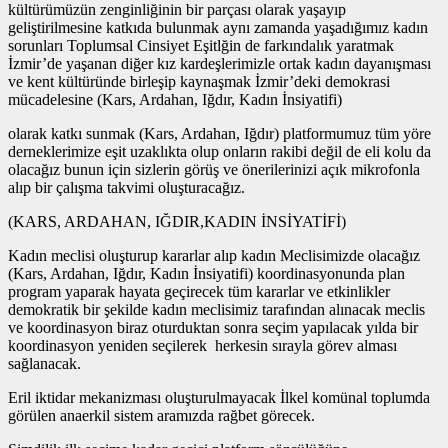
kültürümüzün zenginliğinin bir parçası olarak yaşayıp
geliştirilmesine katkıda bulunmak aynı zamanda yaşadığımız kadın
sorunları Toplumsal Cinsiyet Eşitlğin de farkındalık yaratmak
İzmir’de yaşanan diğer kız kardeşlerimizle ortak kadın dayanışması
ve kent kültüründe birleşip kaynaşmak İzmir’deki demokrasi
mücadelesine (Kars, Ardahan, Iğdır, Kadın İnsiyatifi)
olarak katkı sunmak (Kars, Ardahan, Iğdır) platformumuz tüm yöre
derneklerimize eşit uzaklıkta olup onların rakibi değil de eli kolu da
olacağız bunun için sizlerin görüş ve önerilerinizi açık mikrofonla
alıp bir çalışma takvimi oluşturacağız.
(KARS, ARDAHAN, IĞDIR,KADIN İNSİYATİFİ)
Kadın meclisi oluşturup kararlar alıp kadın Meclisimizde olacağız
(Kars, Ardahan, Iğdır, Kadın İnsiyatifi) koordinasyonunda plan
program yaparak hayata geçirecek tüm kararlar ve etkinlikler
demokratik bir şekilde kadın meclisimiz tarafından alınacak meclis
ve koordinasyon biraz oturduktan sonra seçim yapılacak yılda bir
koordinasyon yeniden seçilerek herkesin sırayla görev alması
sağlanacak.
Eril iktidar mekanizması oluşturulmayacak İlkel komünal toplumda
görülen anaerkil sistem aramızda rağbet görecek.