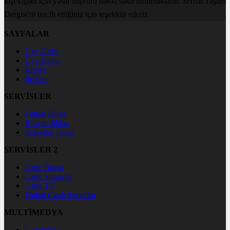
kişi/kişiler için yasal başvuru hakkı saklı tutulmaktadır. Serhat Yaşam
Dergisi'ni tercih ettiğiniz için teşekkür ederiz.
SAYFALAR
Üye Girişi
Üye Kaydı
Künye
İletişim
SERVİSLER
Futbol İddaa
Bilardo İddaa
Voleybol İddaa
SERVİSLER 2
Canlı Borsa
Canlı Sonuçlar
Canlı TV
Futbol Canlı Sonuçlar
MULTİMEDYA
Gazeteler