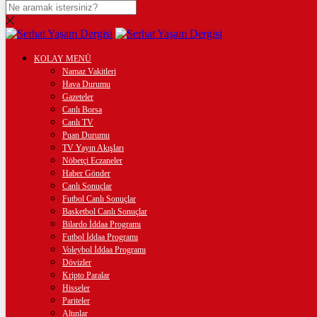
DOLAR
47,6069
$
% 0.05
EURO
KOLAY MENÜ
Namaz Vakitleri
55,1273
€
% 0.19
Hava Durumu
Gazeteler
STERLİN
Canlı Borsa
Canlı TV
64,2576
£
% 0.22
Puan Durumu
TV Yayın Akışları
GRAM ALTIN
Nöbetçi Eczaneler
Haber Gönder
6.554,00
%0,89
Canlı Sonuçlar
Futbol Canlı Sonuçlar
ÇEYREK ALTIN
Basketbol Canlı Sonuçlar
Bilardo İddaa Programı
10.664,00
%0,94
Futbol İddaa Programı
Voleybol İddaa Programı
BİTCOİN
Dövizler
Kripto Paralar
฿
%
Hisseler
Pariteler
Altınlar