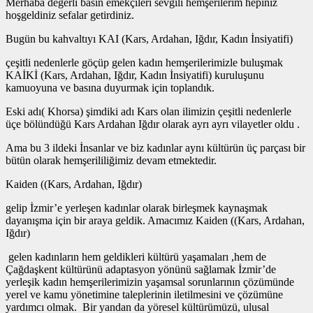
Merhaba değerli basın emekçileri sevgili hemşerilerim hepiniz
hoşgeldiniz sefalar getirdiniz.
Bugün bu kahvaltıyı KAI (Kars, Ardahan, Iğdır, Kadın İnsiyatifi)
çeşitli nedenlerle göçüp gelen kadın hemşerilerimizle buluşmak
KAİKİ (Kars, Ardahan, Iğdır, Kadın İnsiyatifi) kuruluşunu
kamuoyuna ve basına duyurmak için toplandık.
Eski adı( Khorsa) şimdiki adı Kars olan ilimizin çeşitli nedenlerle
üçe bölündüğü Kars Ardahan Iğdır olarak ayrı ayrı vilayetler oldu .
Ama bu 3 ildeki İnsanlar ve biz kadınlar aynı kültürün üç parçası bir
bütün olarak hemşerililiğimiz devam etmektedir.
Kaiden ((Kars, Ardahan, Iğdır)
gelip İzmir’e yerleşen kadınlar olarak birleşmek kaynaşmak
dayanışma için bir araya geldik. Amacımız Kaiden ((Kars, Ardahan,
Iğdır)
gelen kadınların hem geldikleri kültürü yaşamaları ,hem de
Çağdaşkent kültürünü adaptasyon yönünü sağlamak İzmir’de
yerleşik kadın hemşerilerimizin yaşamsal sorunlarının çözümünde
yerel ve kamu yönetimine taleplerinin iletilmesini ve çözümüne
yardımcı olmak. Bir yandan da yöresel kültürümüzü, ulusal