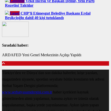
Gündem
Vekil İncesu ve Başkan Demir, Yeni Parti
Rozetini Taktılar
Genel
CHP’li Etimesgut Belediye Başkanı Erdal
Beşikçioğlu dahil 40 kişi tutuklandı
Sıradaki haber:
ARDAFED Yeni Genel Merkezinin Açılışı Yapıldı
Türkiye'den ve Dünya’dan son dakika haberler, köşe yazıları,
magazinden siyasete, spordan seyahate bütün konuların tek adresi
Serhat Yaşam Dergisi platformunda;
www.serhatyasamdergisi.com.tr
haber içerikleri kaynak
gösterilmeden alıntı yapılamaz, kanuna aykırı ve izinsiz olarak
kopyalanamaz, başka yerde yayınlanamaz. Aykırı işlem yapan