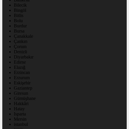
Bilecik
Bingöl
Bitlis
Bolu
Burdur
Bursa
Çanakkale
Çankırı
Çorum
Denizli
Diyarbakır
Edirne
Elazığ
Erzincan
Erzurum
Eskişehir
Gaziantep
Giresun
Gümüşhane
Hakkâri
Hatay
Isparta
Mersin
istanbul